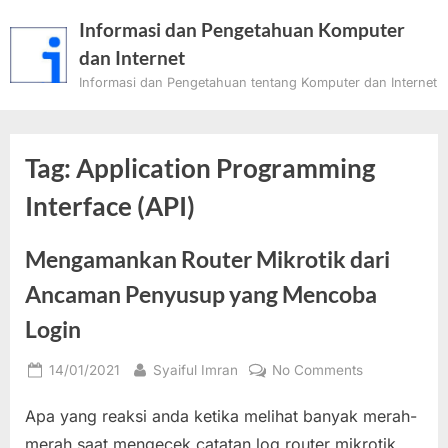
Skip
Informasi dan Pengetahuan Komputer
to
dan Internet
content
Informasi dan Pengetahuan tentang Komputer dan Internet
Tag:
Application Programming
Interface (API)
Mengamankan Router Mikrotik dari
Ancaman Penyusup yang Mencoba
Login
Posted
By
on
14/01/2021
Syaiful Imran
No Comments
on
Mengamank
Apa yang reaksi anda ketika melihat banyak merah-
Router
Mikrotik
merah saat mengecek catatan log router mikrotik