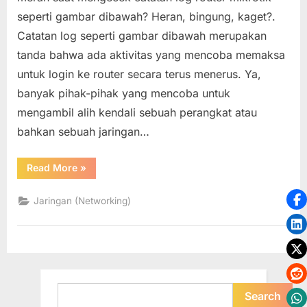
dari
seperti gambar dibawah? Heran, bingung, kaget?.
Ancaman
Catatan log seperti gambar dibawah merupakan
Penyusup
tanda bahwa ada aktivitas yang mencoba memaksa
yang
Mencoba
untuk login ke router secara terus menerus. Ya,
Login
banyak pihak-pihak yang mencoba untuk
mengambil alih kendali sebuah perangkat atau
bahkan sebuah jaringan…
“Mengamankan
Read More
»
Router
Mikrotik
dari
Jaringan (Networking)
Ancaman
Penyusup
yang
Mencoba
Login”
Search
Search