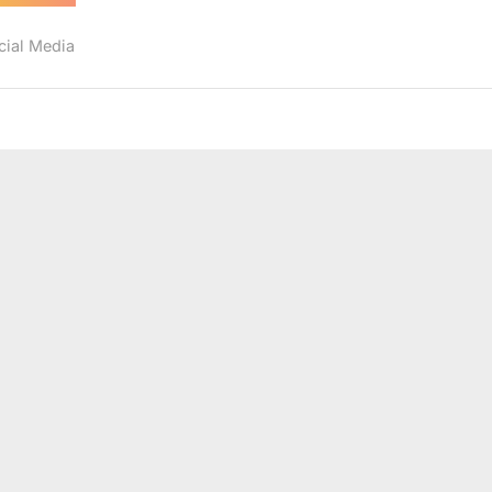
Melihat
Tweet
Pertama
cial Media
dari
Pengguna
Twitter”