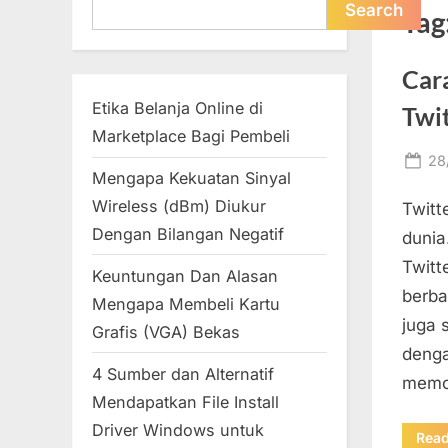
Search
Search
Tag
Car
Etika Belanja Online di
Twi
Marketplace Bagi Pembeli
Po
28
Mengapa Kekuatan Sinyal
on
Wireless (dBm) Diukur
Twitt
Dengan Bilangan Negatif
dunia
Twitt
Keuntungan Dan Alasan
berba
Mengapa Membeli Kartu
juga 
Grafis (VGA) Bekas
denga
4 Sumber dan Alternatif
memo
Mendapatkan File Install
Driver Windows untuk
Rea