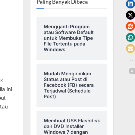
Paling Banyak Dibaca
Mengganti Program
atau Software Default
untuk Membuka Tipe
File Tertentu pada
Windows
i
Mudah Mengirimkan
Status atau Post di
uk
Facebook (FB) secara
a ini
Terjadwal (Schedule
Post)
but
tau
Membuat USB Flashdisk
dan DVD Installer
Windows 7 dengan