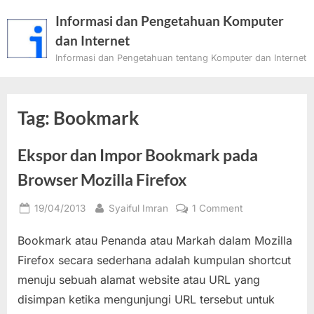
Skip
Informasi dan Pengetahuan Komputer
to
dan Internet
content
Informasi dan Pengetahuan tentang Komputer dan Internet
Tag:
Bookmark
Ekspor dan Impor Bookmark pada
Browser Mozilla Firefox
Posted
By
on
19/04/2013
Syaiful Imran
1 Comment
on
Ekspor
Bookmark atau Penanda atau Markah dalam Mozilla
dan
Impor
Firefox secara sederhana adalah kumpulan shortcut
Bookmark
menuju sebuah alamat website atau URL yang
pada
disimpan ketika mengunjungi URL tersebut untuk
Browser