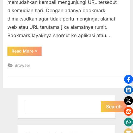
memudahkan kembali mengunjungi URL tersebut
Mozilla
Firefox
dikemudian hari. Dengan adanya bookmark
dimaksudkan agar tidak perlu mengingat alamat
web atau URL terutama jika alamatnya rumit.
Bookmark layaknya shorcut ke aplikasi atau…
“Ekspor
Read More
»
dan
Impor
Bookmark
Browser
pada
Browser
Mozilla
Firefox”
Search
Search