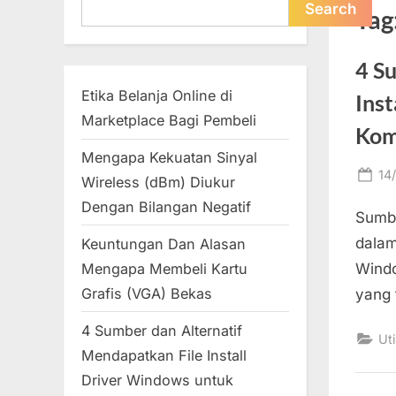
Search
Search
Tag
4 S
Etika Belanja Online di
Ins
Marketplace Bagi Pembeli
Kom
Mengapa Kekuatan Sinyal
Po
14
Wireless (dBm) Diukur
on
Dengan Bilangan Negatif
Sumbe
dalam
Keuntungan Dan Alasan
Windo
Mengapa Membeli Kartu
Grafis (VGA) Bekas
yang 
4 Sumber dan Alternatif
Uti
Mendapatkan File Install
Driver Windows untuk