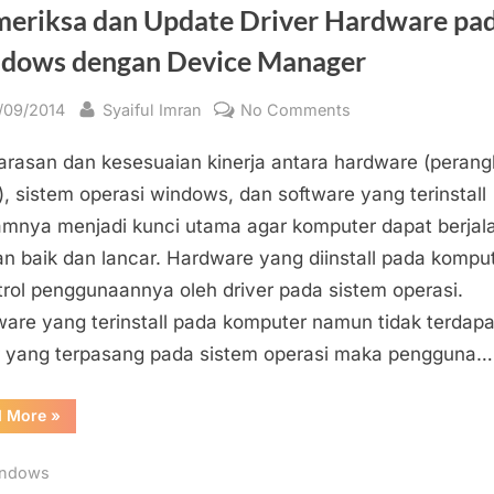
eriksa dan Update Driver Hardware pa
Hardware
Komputer
dows dengan Device Manager
sted
By
on
/09/2014
Syaiful Imran
No Comments
Memeriksa
arasan dan kesesuaian kinerja antara hardware (perang
dan
Update
), sistem operasi windows, dan software yang terinstall
Driver
amnya menjadi kunci utama agar komputer dapat berjal
Hardware
n baik dan lancar. Hardware yang diinstall pada kompu
pada
trol penggunaannya oleh driver pada sistem operasi.
Windows
are yang terinstall pada komputer namun tidak terdapa
dengan
r yang terpasang pada sistem operasi maka pengguna…
Device
Manager
“Memeriksa
d More
»
dan
Update
Driver
ndows
Hardware
pada