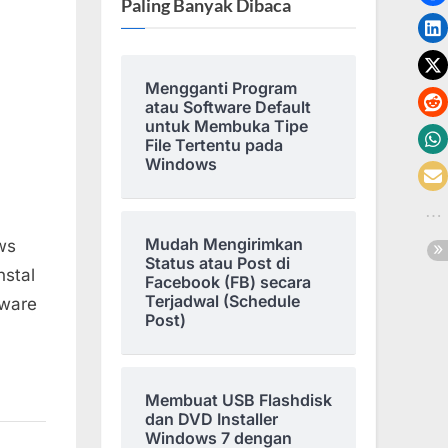
Paling Banyak Dibaca
Mengganti Program
atau Software Default
untuk Membuka Tipe
File Tertentu pada
Windows
Mudah Mengirimkan
ws
Status atau Post di
nstal
Facebook (FB) secara
Terjadwal (Schedule
dware
Post)
Membuat USB Flashdisk
dan DVD Installer
Windows 7 dengan