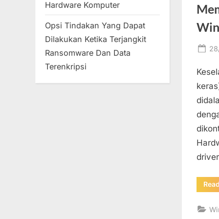
Hardware Komputer
Mem
Win
Opsi Tindakan Yang Dapat
Dilakukan Ketika Terjangkit
Po
28
Ransomware Dan Data
on
Terenkripsi
Kesel
keras
didal
denga
dikon
Hardw
drive
Rea
Wi