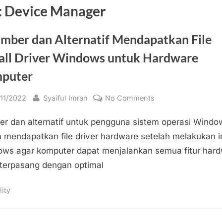
:
Device Manager
umber dan Alternatif Mendapatkan File
tall Driver Windows untuk Hardware
puter
sted
By
on
/11/2022
Syaiful Imran
No Comments
4
r dan alternatif untuk pengguna sistem operasi Windo
Sumber
dan
 mendapatkan file driver hardware setelah melakukan i
Alternatif
ws agar komputer dapat menjalankan semua fitur har
Mendapatkan
terpasang dengan optimal
File
Install
lity
Driver
Windows
untuk