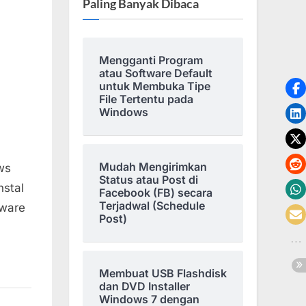
Paling Banyak Dibaca
Mengganti Program
atau Software Default
untuk Membuka Tipe
File Tertentu pada
Windows
Mudah Mengirimkan
ws
Status atau Post di
nstal
Facebook (FB) secara
Terjadwal (Schedule
dware
Post)
Membuat USB Flashdisk
dan DVD Installer
Windows 7 dengan