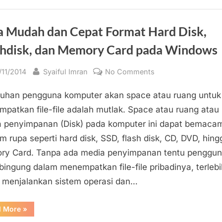
Asli
/
Original
Dari
a Mudah dan Cepat Format Hard Disk,
Microsoft”
shdisk, dan Memory Card pada Windows
sted
By
on
/11/2014
Syaiful Imran
No Comments
Cara
uhan pengguna komputer akan space atau ruang untuk
Mudah
dan
patkan file-file adalah mutlak. Space atau ruang atau
Cepat
 penyimpanan (Disk) pada komputer ini dapat bemaca
Format
 rupa seperti hard disk, SSD, flash disk, CD, DVD, hing
Hard
y Card. Tanpa ada media penyimpanan tentu penggu
Disk,
bingung dalam menempatkan file-file pribadinya, terlebi
Flashdisk,
 menjalankan sistem operasi dan…
dan
Memory
Card
“Cara
d More
»
Mudah
pada