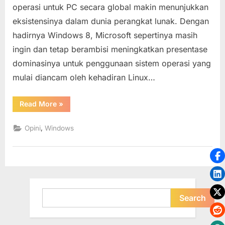
operasi untuk PC secara global makin menunjukkan
Dibalik
eksistensinya dalam dunia perangkat lunak. Dengan
Tampilan
Unik
hadirnya Windows 8, Microsoft sepertinya masih
Metro
ingin dan tetap berambisi meningkatkan presentase
User
dominasinya untuk penggunaan sistem operasi yang
Interface
mulai diancam oleh kehadiran Linux…
(Metro
UI)
Windows
“Start
Read More
»
Screen
8
(Start
Menu)
,
Opini
Windows
:
Dibalik
Tampilan
Unik
Metro
User
Interface
(Metro
UI)
Search
Windows
Search
8”