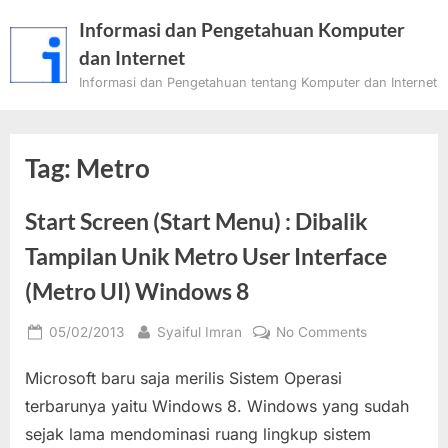
Skip
Informasi dan Pengetahuan Komputer
to
dan Internet
content
Informasi dan Pengetahuan tentang Komputer dan Internet
Tag:
Metro
Start Screen (Start Menu) : Dibalik
Tampilan Unik Metro User Interface
(Metro UI) Windows 8
Posted
By
on
05/02/2013
Syaiful Imran
No Comments
on
Start
Microsoft baru saja merilis Sistem Operasi
Screen
(Start
terbarunya yaitu Windows 8. Windows yang sudah
Menu)
sejak lama mendominasi ruang lingkup sistem
: