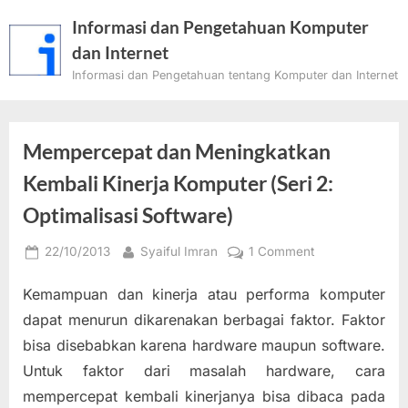
Skip
Informasi dan Pengetahuan Komputer
to
dan Internet
content
Informasi dan Pengetahuan tentang Komputer dan Internet
Mempercepat dan Meningkatkan
Kembali Kinerja Komputer (Seri 2:
Optimalisasi Software)
Posted
By
on
22/10/2013
Syaiful Imran
1 Comment
on
Mempercepat
Kemampuan dan kinerja atau performa komputer
dan
Meningkatkan
dapat menurun dikarenakan berbagai faktor. Faktor
Kembali
bisa disebabkan karena hardware maupun software.
Kinerja
Untuk faktor dari masalah hardware, cara
Komputer
mempercepat kembali kinerjanya bisa dibaca pada
(Seri