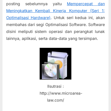
2:
posting sebelumnya yaitu
Mempercepat dan
Optimalisasi
Meningkatkan Kembali Kinerja Komputer (Seri 1:
Software)
Optimalisasi Hardware)
. Untuk seri kedua ini, akan
membahas dari segi Optimalisasi Software. Software
disini meliputi sistem operasi dan perangkat lunak
lainnya, aplikasi, serta data-data yang tersimpan.
Ilsutrasi :
http://www.microarea-
law.com/