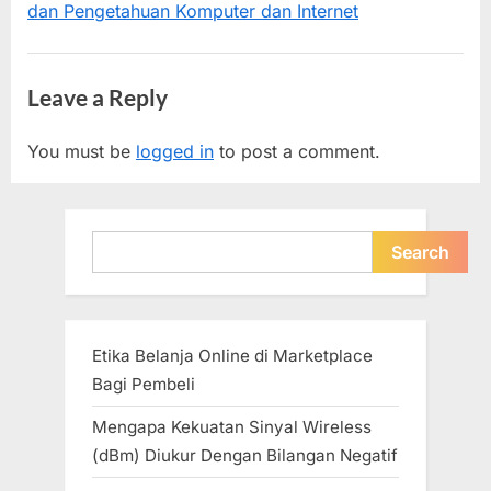
Kinerja
dan Pengetahuan Komputer dan Internet
t
Komputer
:
(Seri
Leave a Reply
2:
Optimalisasi
You must be
logged in
to post a comment.
Software)”
Search
Search
Etika Belanja Online di Marketplace
Bagi Pembeli
Mengapa Kekuatan Sinyal Wireless
(dBm) Diukur Dengan Bilangan Negatif