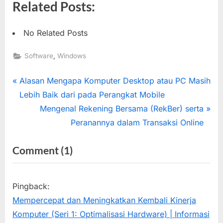
Related Posts:
No Related Posts
,
Software
Windows
Post
P
Alasan Mengapa Komputer Desktop atau PC Masih
r
Lebih Baik dari pada Perangkat Mobile
navigation
e
N
Mengenal Rekening Bersama (RekBer) serta
v
e
Peranannya dalam Transaksi Online
i
x
on
Comment
(1)
o
t
“Mempercepat
u
P
s
o
dan
Pingback:
P
s
Meningkatkan
Mempercepat dan Meningkatkan Kembali Kinerja
o
t
Kembali
Komputer (Seri 1: Optimalisasi Hardware) | Informasi
s
: