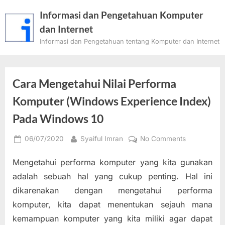
Skip
Informasi dan Pengetahuan Komputer
to
dan Internet
content
Informasi dan Pengetahuan tentang Komputer dan Internet
Cara Mengetahui Nilai Performa
Komputer (Windows Experience Index)
Pada Windows 10
Posted
By
on
06/07/2020
Syaiful Imran
No Comments
on
Cara
Mengetahui performa komputer yang kita gunakan
Mengetahui
Nilai
adalah sebuah hal yang cukup penting. Hal ini
Performa
dikarenakan dengan mengetahui performa
Komputer
komputer, kita dapat menentukan sejauh mana
(Windows
kemampuan komputer yang kita miliki agar dapat
Experience