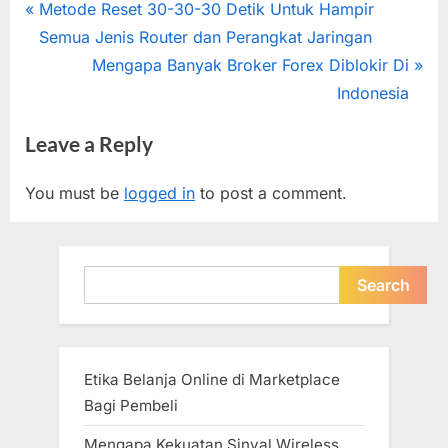
Post
P
Metode Reset 30-30-30 Detik Untuk Hampir
r
Semua Jenis Router dan Perangkat Jaringan
navigation
e
N
Mengapa Banyak Broker Forex Diblokir Di
v
e
Indonesia
i
x
Leave a Reply
o
t
u
P
You must be
logged in
to post a comment.
s
o
P
s
o
t
Search
Search
s
:
t
:
Etika Belanja Online di Marketplace
Bagi Pembeli
Mengapa Kekuatan Sinyal Wireless