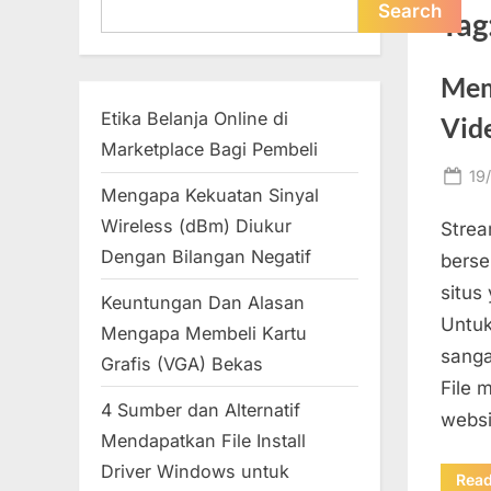
Search
Search
Tag
Mem
Etika Belanja Online di
Vid
Marketplace Bagi Pembeli
Po
19
Mengapa Kekuatan Sinyal
on
Wireless (dBm) Diukur
Strea
Dengan Bilangan Negatif
berse
situs
Keuntungan Dan Alasan
Untuk
Mengapa Membeli Kartu
sanga
Grafis (VGA) Bekas
File 
4 Sumber dan Alternatif
websi
Mendapatkan File Install
Driver Windows untuk
Rea