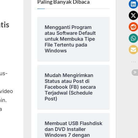
Paling Banyak Dibaca
tis
Mengganti Program
atau Software Default
untuk Membuka Tipe
File Tertentu pada
Windows
tus-
Mudah Mengirimkan
Status atau Post di
Facebook (FB) secara
video
Terjadwal (Schedule
Post)
in.
a
Membuat USB Flashdisk
dan DVD Installer
Windows 7 dengan