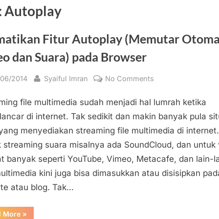
:
Autoplay
atikan Fitur Autoplay (Memutar Otoma
eo dan Suara) pada Browser
sted
By
on
/06/2014
Syaiful Imran
No Comments
Mematikan
ming file multimedia sudah menjadi hal lumrah ketika
Fitur
Autoplay
lancar di internet. Tak sedikit dan makin banyak pula si
(Memutar
 yang menyediakan streaming file multimedia di internet.
Otomatis
 streaming suara misalnya ada SoundCloud, dan untuk 
Video
t banyak seperti YouTube, Vimeo, Metacafe, dan lain-la
dan
multimedia kini juga bisa dimasukkan atau disisipkan pad
Suara)
te atau blog. Tak…
pada
Browser
“Mematikan
d More
»