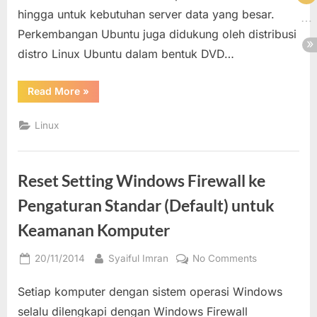
hingga untuk kebutuhan server data yang besar.
Perkembangan Ubuntu juga didukung oleh distribusi
distro Linux Ubuntu dalam bentuk DVD…
“Pengaturan-
Read More
»
Pengaturan
pada
System
Linux
Setting
Ubuntu
dan
Fungsinya”
Reset Setting Windows Firewall ke
Pengaturan Standar (Default) untuk
Keamanan Komputer
Posted
By
on
20/11/2014
Syaiful Imran
No Comments
on
Reset
Setiap komputer dengan sistem operasi Windows
Setting
Windows
selalu dilengkapi dengan Windows Firewall