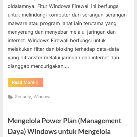
Firewall
didalamnya. Fitur Windows Firewall ini berfungsi
ke
untuk melindungi komputer dari serangan-serangan
Pengaturan
malware atau program jahat lain terutama yang
Standar
(Default)
menyerang dan menyebar melalui jaringan dan
untuk
internet. Windows Firewall berfungsi untuk
Keamanan
melakukan filter dan bloking terhadap data-data
Komputer
yang ditransfer melalui jaringan dan internet dan
dianggap mencurigakan….
“Reset
Read More
»
Setting
Windows
Firewall
,
Security
Windows
ke
Pengaturan
Standar
(Default)
untuk
Mengelola Power Plan (Management
Keamanan
Komputer”
Daya) Windows untuk Mengelola