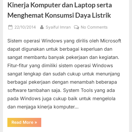
Kinerja Komputer dan Laptop serta
Menghemat Konsumsi Daya Listrik
Posted
By
on
22/10/2014
Syaiful Imran
No Comments
on
Mengelola
Sistem operasi Windows yang dirilis oleh Microsoft
Power
Plan
dapat digunakan untuk berbagai keperluan dan
(Managemen
sangat membantu banyak pekerjaan dan kegiatan.
Daya)
Fitur-fitur yang dimiliki sistem operasi Windows
Windows
sangat lengkap dan sudah cukup untuk menunjang
untuk
Mengelola
berbagai pekerjaan dengan menambah beberapa
Kinerja
software tambahan saja. System Tools yang ada
Komputer
pada Windows juga cukup baik untuk mengelola
dan
dan menjaga kinerja komputer…
Laptop
serta
Menghemat
“Mengelola
Read More
»
Power
Konsumsi
Plan