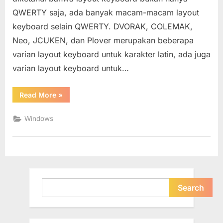
(QWERTY,
QWERTY saja, ada banyak macam-macam layout
DVORAK,
COLEMAK
keyboard selain QWERTY. DVORAK, COLEMAK,
dan
Neo, JCUKEN, dan Plover merupakan beberapa
lain-
varian layout keyboard untuk karakter latin, ada juga
lain)
varian layout keyboard untuk…
“Mengganti
Read More
»
Layout
Keyboard
pada
Windows
Windows
(QWERTY,
DVORAK,
COLEMAK
dan
lain-
lain)”
Search
Search