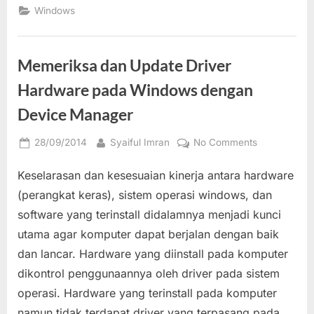
(Management
Daya
Windows
Daya)
Listrik
Windows
untuk
Mengelola
Kinerja
Memeriksa dan Update Driver
Komputer
dan
Laptop
Hardware pada Windows dengan
serta
Menghemat
Device Manager
Konsumsi
Daya
Listrik”
Posted
By
on
28/09/2014
Syaiful Imran
No Comments
on
Memeriksa
Keselarasan dan kesesuaian kinerja antara hardware
dan
Update
(perangkat keras), sistem operasi windows, dan
Driver
software yang terinstall didalamnya menjadi kunci
Hardware
utama agar komputer dapat berjalan dengan baik
pada
dan lancar. Hardware yang diinstall pada komputer
Windows
dengan
dikontrol penggunaannya oleh driver pada sistem
Device
operasi. Hardware yang terinstall pada komputer
Manager
namun tidak terdapat driver yang terpasang pada