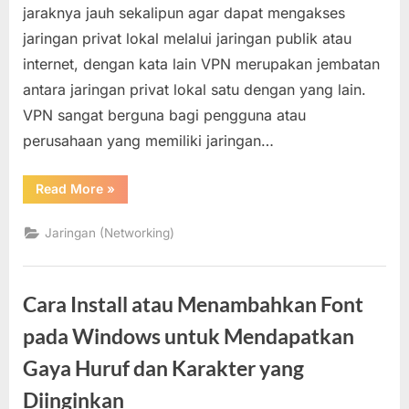
jaraknya jauh sekalipun agar dapat mengakses
dengan
jaringan privat lokal melalui jaringan publik atau
Mode
PPTP,
internet, dengan kata lain VPN merupakan jembatan
SSTP,
antara jaringan privat lokal satu dengan yang lain.
dan
VPN sangat berguna bagi pengguna atau
L2TP/IPsec
perusahaan yang memiliki jaringan…
pada
Windows
“Cara
Read More
»
Konek
ke
Server
Jaringan (Networking)
VPN
dengan
Mode
PPTP,
SSTP,
Cara Install atau Menambahkan Font
dan
L2TP/IPsec
pada
pada Windows untuk Mendapatkan
Windows”
Gaya Huruf dan Karakter yang
Diinginkan