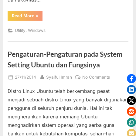
Performance
Monitor
“Mengukur
Read More
»
Kesehatan
dan
Kinerja
,
Utility
Windows
Komputer
Windows
dengan
Laporan
(Report)
Pengaturan-Pengaturan pada System
Resource
and
Performance
Setting Ubuntu dan Fungsinya
Monitor”
Posted
By
on
27/11/2014
Syaiful Imran
No Comments
on
Pengaturan-
Distro Linux Ubuntu telah berkembang pesat
Pengaturan
pada
menjadi sebuah distro Linux yang banyak digunakan
System
pengguna di seluruh penjuru dunia. Hal ini tak
Setting
mengherankan karena memang Ubuntu
Ubuntu
menghadirkan sistem operasi yang serba guna
dan
Fungsinya
bahkan untuk kebutuhan komputasi sehari-hari