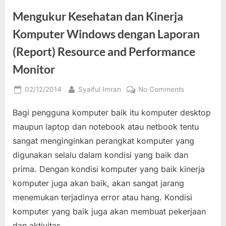
untuk
Mendapatkan
Mengukur Kesehatan dan Kinerja
Gaya
Huruf
dan
Komputer Windows dengan Laporan
Karakter
yang
(Report) Resource and Performance
Diinginkan”
Monitor
Posted
By
on
02/12/2014
Syaiful Imran
No Comments
on
Mengukur
Bagi pengguna komputer baik itu komputer desktop
Kesehatan
dan
maupun laptop dan notebook atau netbook tentu
Kinerja
sangat menginginkan perangkat komputer yang
Komputer
digunakan selalu dalam kondisi yang baik dan
Windows
prima. Dengan kondisi komputer yang baik kinerja
dengan
Laporan
komputer juga akan baik, akan sangat jarang
(Report)
menemukan terjadinya error atau hang. Kondisi
Resource
komputer yang baik juga akan membuat pekerjaan
and
dan aktivitas…