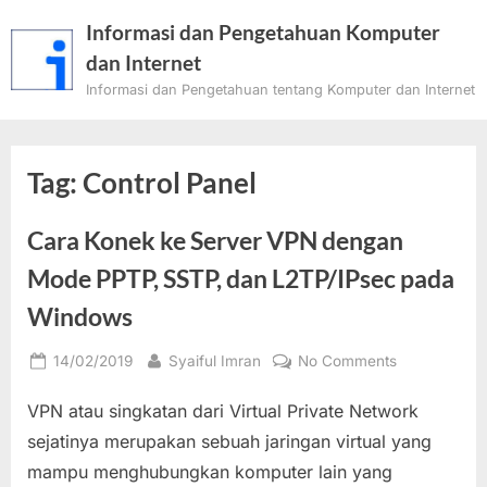
Skip
Informasi dan Pengetahuan Komputer
to
dan Internet
content
Informasi dan Pengetahuan tentang Komputer dan Internet
Tag:
Control Panel
Cara Konek ke Server VPN dengan
Mode PPTP, SSTP, dan L2TP/IPsec pada
Windows
Posted
By
on
14/02/2019
Syaiful Imran
No Comments
on
Cara
VPN atau singkatan dari Virtual Private Network
Konek
ke
sejatinya merupakan sebuah jaringan virtual yang
Server
mampu menghubungkan komputer lain yang
VPN