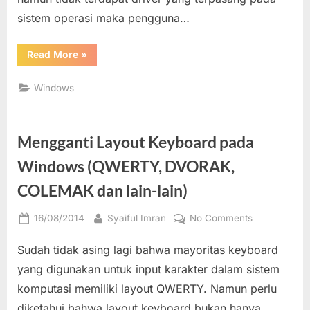
sistem operasi maka pengguna…
“Memeriksa
Read More
»
dan
Update
Driver
Windows
Hardware
pada
Windows
dengan
Device
Mengganti Layout Keyboard pada
Manager”
Windows (QWERTY, DVORAK,
COLEMAK dan lain-lain)
Posted
By
on
16/08/2014
Syaiful Imran
No Comments
on
Mengganti
Sudah tidak asing lagi bahwa mayoritas keyboard
Layout
Keyboard
yang digunakan untuk input karakter dalam sistem
pada
komputasi memiliki layout QWERTY. Namun perlu
Windows
diketahui bahwa layout keyboard bukan hanya