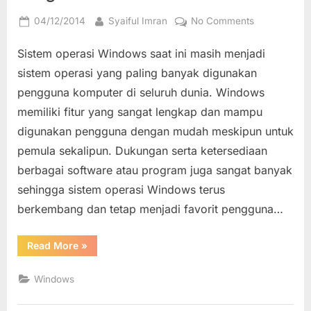
Posted
By
on
04/12/2014
Syaiful Imran
No Comments
on
Cara
Sistem operasi Windows saat ini masih menjadi
Install
atau
sistem operasi yang paling banyak digunakan
Menambahk
pengguna komputer di seluruh dunia. Windows
Font
memiliki fitur yang sangat lengkap dan mampu
pada
digunakan pengguna dengan mudah meskipun untuk
Windows
untuk
pemula sekalipun. Dukungan serta ketersediaan
Mendapatka
berbagai software atau program juga sangat banyak
Gaya
sehingga sistem operasi Windows terus
Huruf
berkembang dan tetap menjadi favorit pengguna…
dan
Karakter
yang
“Cara
Read More
»
Install
Diinginkan
atau
Menambahkan
Windows
Font
pada
Windows