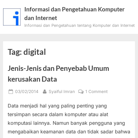
Skip
Informasi dan Pengetahuan Komputer
to
dan Internet
content
Informasi dan Pengetahuan tentang Komputer dan Internet
Tag:
digital
Jenis-Jenis dan Penyebab Umum
kerusakan Data
Posted
By
on
03/02/2014
Syaiful Imran
1 Comment
on
Jenis-
Data menjadi hal yang paling penting yang
Jenis
dan
tersimpan secara dalam komputer atau alat
Penyebab
komputasi lainnya. Namun banyak pengguna yang
Umum
mengabaikan keamanan data dan tidak sadar bahwa
kerusakan