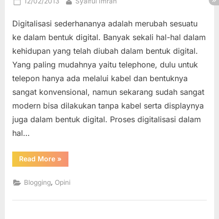
Posted
By
12/02/2013
Syaiful Imran
on
Digitalisasi sederhananya adalah merubah sesuatu
ke dalam bentuk digital. Banyak sekali hal-hal dalam
kehidupan yang telah diubah dalam bentuk digital.
Yang paling mudahnya yaitu telephone, dulu untuk
telepon hanya ada melalui kabel dan bentuknya
sangat konvensional, namun sekarang sudah sangat
modern bisa dilakukan tanpa kabel serta displaynya
juga dalam bentuk digital. Proses digitalisasi dalam
hal…
“Blogging
Read More
»
Sebagai
Salah
Satu
,
Blogging
Opini
Wujud
Digitalisasi
Pemikiran”