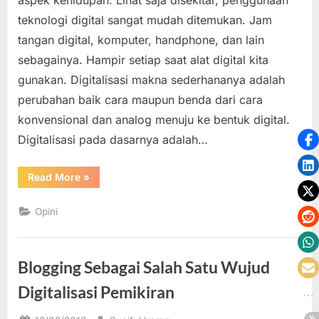
Digitalisasi
teknologi digital sangat mudah ditemukan. Jam
dan
tangan digital, komputer, handphone, dan lain
Komputerisas
sebagainya. Hampir setiap saat alat digital kita
Menyeluruh
gunakan. Digitalisasi makna sederhananya adalah
perubahan baik cara maupun benda dari cara
konvensional dan analog menuju ke bentuk digital.
Digitalisasi pada dasarnya adalah…
“Teknologi
Read More
»
Dunia
Menuju
Digitalisasi
Opini
dan
Komputerisasi
Menyeluruh”
Blogging Sebagai Salah Satu Wujud
Digitalisasi Pemikiran