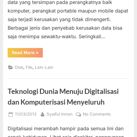
data yang tersimpan pada perangkatnya baik
Data
komputer, perangkat portable maupun mobile dapat
saja terjadi kerusakan yang tidak dimengerti.
Berbagai jenis dan penyebab kerusakan data bisa
saja menimpa sewaktu-waktu. Seringkali…
“Jenis-
Read More
»
Jenis
dan
Penyebab
,
,
Disk
File
Lain-Lain
Umum
kerusakan
Data”
Teknologi Dunia Menuju Digitalisasi
dan Komputerisasi Menyeluruh
Posted
By
on
11/03/2013
Syaiful Imran
No Comments
on
Teknologi
Digitalisasi merambah hampir pada semua lini dan
Dunia
Menuju
aspek kehidupan. Lihat saja disekitar, penggunaan