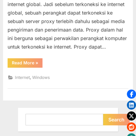
internet global. Jadi sebelum terkoneksi ke internet
Windows
global, sebuah perangkat dapat terkoneksi ke
dan
Browser
sebuah server proxy terlebih dahulu sebagai media
(Mozilla
pengiriman dan penerimaan data. Proxy dalam hal
Firefox,
ini berguna sebagai perwakilan perangkat komputer
Google
untuk terkoneksi ke internet. Proxy dapat…
Chrome,
Internet
Explorer)
“Setting
Read More
»
Proxy
pada
Sistem
,
Internet
Windows
Operasi
Windows
dan
Browser
(Mozilla
Firefox,
Google
Chrome,
Internet
Search
Explorer)”
Search