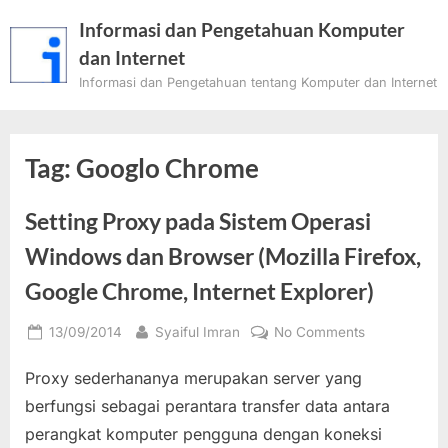
Skip
Informasi dan Pengetahuan Komputer
to
dan Internet
content
Informasi dan Pengetahuan tentang Komputer dan Internet
Tag:
Googlo Chrome
Setting Proxy pada Sistem Operasi
Windows dan Browser (Mozilla Firefox,
Google Chrome, Internet Explorer)
Posted
By
on
13/09/2014
Syaiful Imran
No Comments
on
Setting
Proxy sederhananya merupakan server yang
Proxy
pada
berfungsi sebagai perantara transfer data antara
Sistem
perangkat komputer pengguna dengan koneksi
Operasi