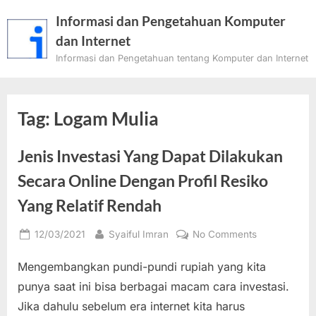
Skip
Informasi dan Pengetahuan Komputer
to
dan Internet
content
Informasi dan Pengetahuan tentang Komputer dan Internet
Tag:
Logam Mulia
Jenis Investasi Yang Dapat Dilakukan
Secara Online Dengan Profil Resiko
Yang Relatif Rendah
Posted
By
on
12/03/2021
Syaiful Imran
No Comments
on
Jenis
Mengembangkan pundi-pundi rupiah yang kita
Investasi
Yang
punya saat ini bisa berbagai macam cara investasi.
Dapat
Jika dahulu sebelum era internet kita harus
Dilakukan