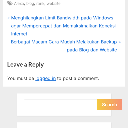
Tags:
,
,
,
Alexa
blog
rank
website
Post
P
Menghilangkan Limit Bandwidth pada Windows
r
agar Mempercepat dan Memaksimalkan Koneksi
navigation
e
Internet
N
v
Berbagai Macam Cara Mudah Melakukan Backup
e
i
pada Blog dan Website
x
o
Leave a Reply
t
u
P
s
You must be
logged in
to post a comment.
o
P
s
o
t
s
Search
Search
:
t
: