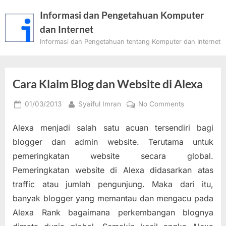
Skip
Informasi dan Pengetahuan Komputer
to
dan Internet
content
Informasi dan Pengetahuan tentang Komputer dan Internet
Cara Klaim Blog dan Website di Alexa
Posted
By
on
01/03/2013
Syaiful Imran
No Comments
on
Cara
Alexa menjadi salah satu acuan tersendiri bagi
Klaim
Blog
blogger dan admin website. Terutama untuk
dan
pemeringkatan website secara global.
Website
Pemeringkatan website di Alexa didasarkan atas
di
traffic atau jumlah pengunjung. Maka dari itu,
Alexa
banyak blogger yang memantau dan mengacu pada
Alexa Rank bagaimana perkembangan blognya