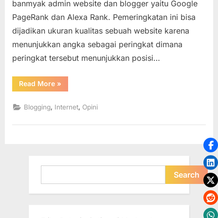
banmyak admin website dan blogger yaitu Google
Ukuran
Kualitas
PageRank dan Alexa Rank. Pemeringkatan ini bisa
Website
dijadikan ukuran kualitas sebuah website karena
/
menunjukkan angka sebagai peringkat dimana
Blog
peringkat tersebut menunjukkan posisi…
“Google
Read More
»
PageRank
dan
Alexa
,
,
Blogging
Internet
Opini
Rank
untuk
Ukuran
Kualitas
Website
/
Blog”
Search
Search