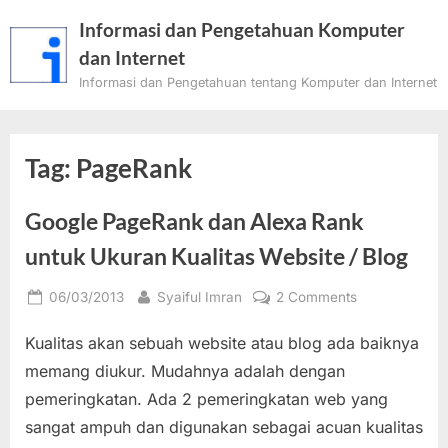
Skip
Informasi dan Pengetahuan Komputer
to
dan Internet
content
Informasi dan Pengetahuan tentang Komputer dan Internet
Tag:
PageRank
Google PageRank dan Alexa Rank
untuk Ukuran Kualitas Website / Blog
Posted
By
on
06/03/2013
Syaiful Imran
2 Comments
on
Google
Kualitas akan sebuah website atau blog ada baiknya
PageRank
dan
memang diukur. Mudahnya adalah dengan
Alexa
pemeringkatan. Ada 2 pemeringkatan web yang
Rank
sangat ampuh dan digunakan sebagai acuan kualitas
untuk