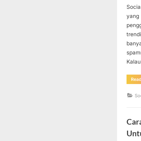
Socia
yang 
pengg
trend
banya
spamm
Kalau
Rea
So
Car
Unt