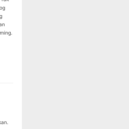
log
g
an
mming.
kan.