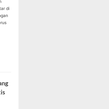
n
ar di
angan
erus
ang
is