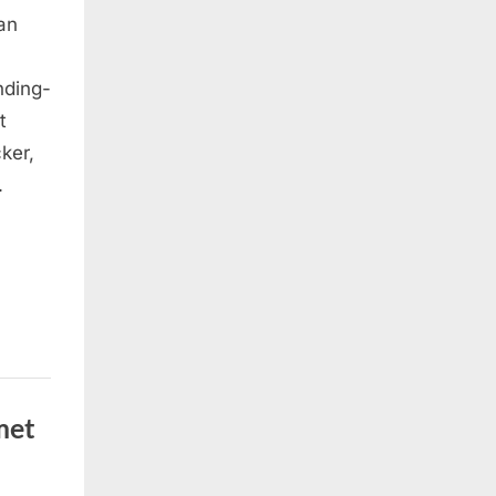
an
nding-
t
ker,
.
met