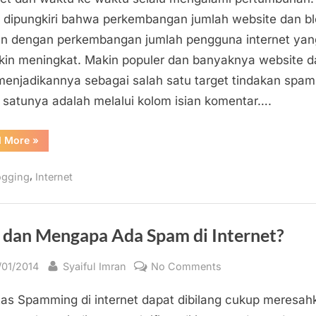
Umum
 dipungkiri bahwa perkembangan jumlah website dan b
Komentar
an dengan perkembangan jumlah pengguna internet yan
Spam
in meningkat. Makin populer dan banyaknya website d
pada
menjadikannya sebagai salah satu target tindakan spa
Website
 satunya adalah melalui kolom isian komentar….
dan
Blog
“Tipe
d More
»
dan
Ciri
Umum
,
ogging
Internet
Komentar
Spam
pada
Website
dan
Blog”
 dan Mengapa Ada Spam di Internet?
sted
By
on
/01/2014
Syaiful Imran
No Comments
Apa
itas Spamming di internet dapat dibilang cukup meresah
dan