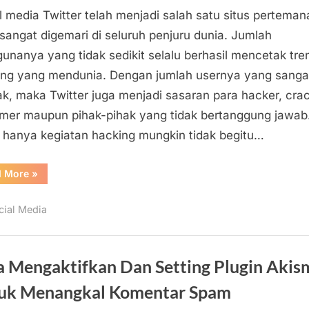
l media Twitter telah menjadi salah satu situs perteman
dan
Memperbaiki
sangat digemari di seluruh penjuru dunia. Jumlah
Akun
unanya yang tidak sedikit selalu berhasil mencetak tre
Twitter
ing yang mendunia. Dengan jumlah usernya yang sanga
yang
k, maka Twitter juga menjadi sasaran para hacker, crac
Mengirimkan
er maupun pihak-pihak yang tidak bertanggung jawab
Tweet
 hanya kegiatan hacking mungkin tidak begitu…
/
Retweet
Spam
“Mengatasi
d More
»
dan
Otomatis
Memperbaiki
Akun
cial Media
Twitter
yang
Mengirimkan
Tweet
/
Retweet
a Mengaktifkan Dan Setting Plugin Akis
Spam
Otomatis”
uk Menangkal Komentar Spam