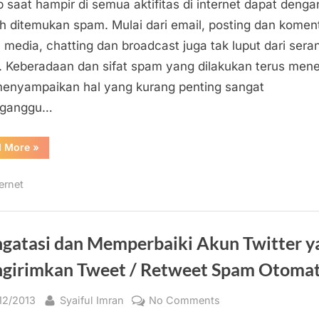
Mengapa
p saat hampir di semua aktifitas di internet dapat denga
Ada
 ditemukan spam. Mulai dari email, posting dan koment
Spam
l media, chatting dan broadcast juga tak luput dari ser
di
 Keberadaan dan sifat spam yang dilakukan terus men
Internet?
enyampaikan hal yang kurang penting sangat
ganggu…
“Apa
d More
»
dan
Mengapa
Ada
ernet
Spam
di
Internet?”
gatasi dan Memperbaiki Akun Twitter y
girimkan Tweet / Retweet Spam Otomat
sted
By
on
/12/2013
Syaiful Imran
No Comments
Mengatasi