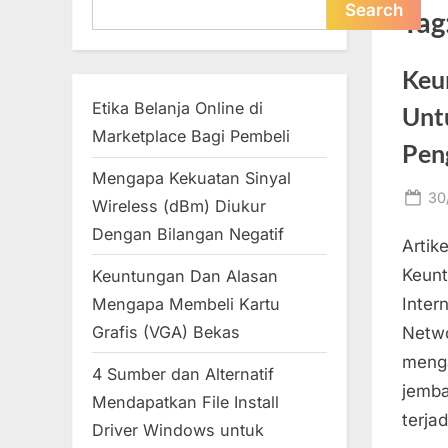
Search
Search
Tag
Keu
Etika Belanja Online di
Unt
Marketplace Bagi Pembeli
Pen
Mengapa Kekuatan Sinyal
Po
30
Wireless (dBm) Diukur
on
Dengan Bilangan Negatif
Artik
Keun
Keuntungan Dan Alasan
Inter
Mengapa Membeli Kartu
Grafis (VGA) Bekas
Netwo
menga
4 Sumber dan Alternatif
jemba
Mendapatkan File Install
terja
Driver Windows untuk