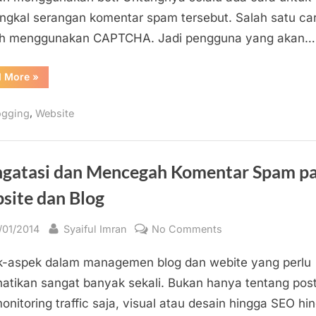
untuk
gkal serangan komentar spam tersebut. Salah satu ca
Menangkal
ah menggunakan CAPTCHA. Jadi pengguna yang akan…
Spam
“Memasang/Instalasi
d More
»
Plugin
CAPTCHA
(reCAPTCHA)
,
ogging
Website
pada
WordPress
untuk
Menangkal
Spam”
gatasi dan Mencegah Komentar Spam p
site dan Blog
sted
By
on
/01/2014
Syaiful Imran
No Comments
Mengatasi
-aspek dalam managemen blog dan webite yang perlu
dan
Mencegah
hatikan sangat banyak sekali. Bukan hanya tentang pos
Komentar
onitoring traffic saja, visual atau desain hingga SEO hi