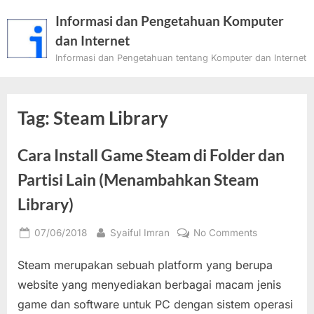
Skip
Informasi dan Pengetahuan Komputer
to
dan Internet
content
Informasi dan Pengetahuan tentang Komputer dan Internet
Tag:
Steam Library
Cara Install Game Steam di Folder dan
Partisi Lain (Menambahkan Steam
Library)
Posted
By
on
07/06/2018
Syaiful Imran
No Comments
on
Cara
Steam merupakan sebuah platform yang berupa
Install
Game
website yang menyediakan berbagai macam jenis
Steam
game dan software untuk PC dengan sistem operasi
di