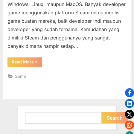
Windows, Linux, maupun MacOS. Banyak developer
Folder
game menggunakan platform Steam untuk merilis
dan
Partisi
game buatan mereka, baik developer indi maupun
Lain
developer yang sudah ternama. Kemudahan yang
(Menambah
dimiliki Steam dan penggunanya yang sangat
Steam
banyak dimana hampir setiap…
Library)
“Cara
Read More
»
Install
Game
Steam
Game
di
Folder
dan
Partisi
Lain
(Menambahkan
Steam
Library)”
Search
Search