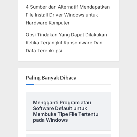
4 Sumber dan Alternatif Mendapatkan
File Install Driver Windows untuk
Hardware Komputer
Opsi Tindakan Yang Dapat Dilakukan
Ketika Terjangkit Ransomware Dan
Data Terenkripsi
Paling Banyak Dibaca
Mengganti Program atau
Software Default untuk
Membuka Tipe File Tertentu
pada Windows