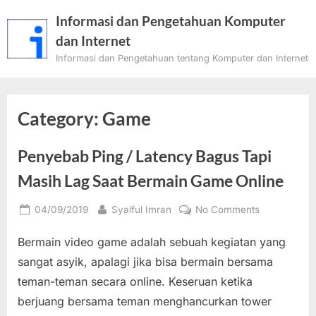
Skip
Informasi dan Pengetahuan Komputer
to
dan Internet
content
Informasi dan Pengetahuan tentang Komputer dan Internet
Category:
Game
Penyebab Ping / Latency Bagus Tapi
Masih Lag Saat Bermain Game Online
Posted
By
on
04/09/2019
Syaiful Imran
No Comments
on
Penyebab
Bermain video game adalah sebuah kegiatan yang
Ping
/
sangat asyik, apalagi jika bisa bermain bersama
Latency
teman-teman secara online. Keseruan ketika
Bagus
berjuang bersama teman menghancurkan tower
Tapi