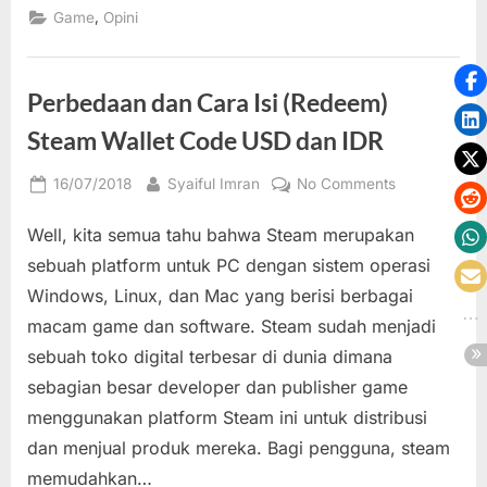
Keliru
,
Game
Opini
Tentang
Game
Dari
Masyarakat
Umum
Perbedaan dan Cara Isi (Redeem)
Indonesia”
Steam Wallet Code USD dan IDR
Posted
By
on
16/07/2018
Syaiful Imran
No Comments
on
Perbedaan
Well, kita semua tahu bahwa Steam merupakan
dan
Cara
sebuah platform untuk PC dengan sistem operasi
Isi
Windows, Linux, dan Mac yang berisi berbagai
(Redeem)
macam game dan software. Steam sudah menjadi
Steam
sebuah toko digital terbesar di dunia dimana
Wallet
Code
sebagian besar developer dan publisher game
USD
menggunakan platform Steam ini untuk distribusi
dan
dan menjual produk mereka. Bagi pengguna, steam
IDR
memudahkan…