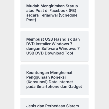
Mudah Mengirimkan Status
atau Post di Facebook (FB)
secara Terjadwal (Schedule
Post)
Membuat USB Flashdisk dan
DVD Installer Windows 7
dengan Software Windows 7
USB DVD Download Tool
Keuntungan Menghemat
Penggunaan Koneksi
(Konsumsi) Data Internet
pada Smartphone dan Gadget
Jenis dan Perbedaan Sistem