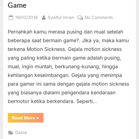
Game
Posted
By
on
19/02/2018
Syaiful Imran
No Comments
on
Mengenal
Pernahkah kamu merasa pusing dan mual setelah
Penyakit
Pusing
beberapa saat bermain game?. Jika ya, maka kamu
dan
terkena Motion Sickness. Gejala motion sickness
Mual
yang paling ketika bermain game adalah pusing,
(Motion
mual, ingin muntah, berkunang-kunang, hingga
Sickness)
Ketika
kehilangan keseimbangan. Gejala yang menimpa
Bermain
para gamer ini sama dengan gejala motion sickness
Game
yang biasanya dialami pengendara kendaraan
bermotor ketika berkendara. Seperti…
“Mengenal
Read More
»
Penyakit
Pusing
dan
Game
Mual