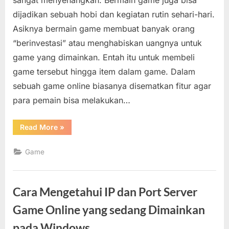
(Real
dijadikan sebuah hobi dan kegiatan rutin sehari-hari.
Money
Asiknya bermain game membuat banyak orang
Trading)
“berinvestasi” atau menghabiskan uangnya untuk
dalam
Game
game yang dimainkan. Entah itu untuk membeli
game tersebut hingga item dalam game. Dalam
sebuah game online biasanya disematkan fitur agar
para pemain bisa melakukan…
“Mengenal
Read More
»
Transaksi
RMT
(Real
Game
Money
Trading)
dalam
Game”
Cara Mengetahui IP dan Port Server
Game Online yang sedang Dimainkan
pada Windows