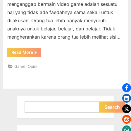
menganggap bermain video game adalah sesuatu
Game
hal yang tidak ada faedahnya sama sekali untuk
Dari
Masyarakat
dilakukan. Orang tua lebih banyak menyuruh
Umum
anaknya untuk belajar, belajar, dan belajar. Tidak
Indonesia
mengherankan karena orang tua lebih melihat sisi…
“Anggapan
Read More
»
Negatif
dan
Keliru
,
Game
Opini
Tentang
Game
Dari
Masyarakat
Umum
Indonesia”
Search
Search