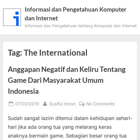
Skip
Informasi dan Pengetahuan Komputer
to
dan Internet
content
Informasi dan Pengetahuan tentang Komputer dan Internet
Tag:
The International
Anggapan Negatif dan Keliru Tentang
Game Dari Masyarakat Umum
Indonesia
Posted
By
on
07/02/2019
Syaiful Imran
No Comments
on
Anggapan
Sudah sangat lazim ditemui dalam kehidupan sehari-
Negatif
dan
hari jika ada orang tua yang melarang keras
Keliru
anaknya bermain game. Sebagian besar orang tua
Tentang