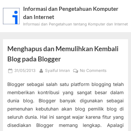
Skip
Informasi dan Pengetahuan Komputer
to
dan Internet
content
Informasi dan Pengetahuan tentang Komputer dan Internet
Menghapus dan Memulihkan Kembali
Blog pada Blogger
Posted
By
on
31/05/2013
Syaiful Imran
No Comments
on
Menghapus
Blogger sebagai salah satu platform blogging telah
dan
Memulihkan
memberikan kontribusi yang sangat besar dalam
Kembali
dunia blog. Blogger banyak digunakan sebagai
Blog
pemenuhan kebutuhan akan blog pemilik blog di
pada
seluruh dunia. Hal ini sangat wajar karena fitur yang
Blogger
disediakan Blogger memang lengkap. Apalagi