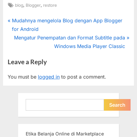
Tags:
,
,
blog
Blogger
restore
Post
P
Mudahnya mengelola Blog dengan App Blogger
r
for Android
navigation
e
N
Mengatur Penempatan dan Format Subtitle pada
v
e
Windows Media Player Classic
i
x
Leave a Reply
o
t
u
P
You must be
logged in
to post a comment.
s
o
P
s
o
t
Search
Search
s
:
t
:
Etika Belanja Online di Marketplace