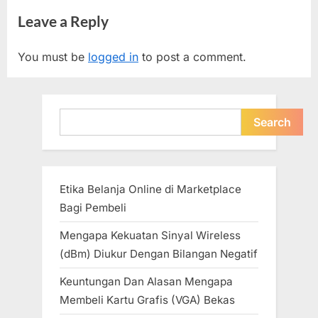
Vs.
:
Leave a Reply
Online
Store
You must be
logged in
to post a comment.
(Situs
Toko
Online)”
Search
Search
Etika Belanja Online di Marketplace
Bagi Pembeli
Mengapa Kekuatan Sinyal Wireless
(dBm) Diukur Dengan Bilangan Negatif
Keuntungan Dan Alasan Mengapa
Membeli Kartu Grafis (VGA) Bekas