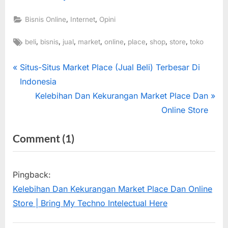
,
,
Bisnis Online
Internet
Opini
Tags:
,
,
,
,
,
,
,
,
beli
bisnis
jual
market
online
place
shop
store
toko
Post
P
Situs-Situs Market Place (Jual Beli) Terbesar Di
r
Indonesia
navigation
e
N
Kelebihan Dan Kekurangan Market Place Dan
v
e
Online Store
i
x
on
Comment
(1)
o
t
“Market
u
P
s
o
Place
Pingback:
P
s
(Situs
Kelebihan Dan Kekurangan Market Place Dan Online
o
t
Jual
Store | Bring My Techno Intelectual Here
s
:
Beli)
t