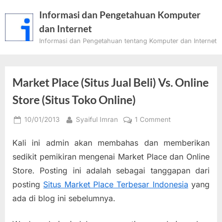
Skip
Informasi dan Pengetahuan Komputer
to
dan Internet
content
Informasi dan Pengetahuan tentang Komputer dan Internet
Market Place (Situs Jual Beli) Vs. Online
Store (Situs Toko Online)
Posted
By
on
10/01/2013
Syaiful Imran
1 Comment
on
Market
Kali ini admin akan membahas dan memberikan
Place
(Situs
sedikit pemikiran mengenai Market Place dan Online
Jual
Store. Posting ini adalah sebagai tanggapan dari
Beli)
posting
Situs Market Place Terbesar Indonesia
yang
Vs.
ada di blog ini sebelumnya.
Online
Store
(Situs