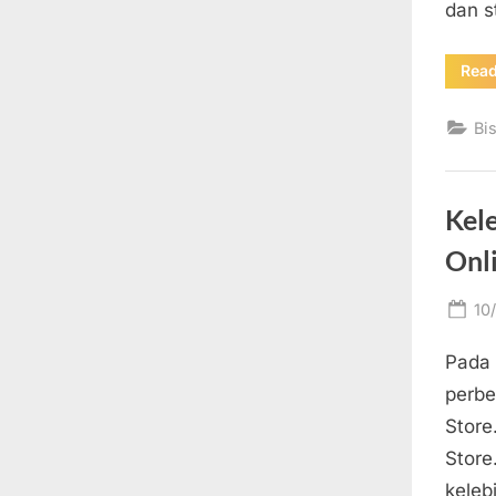
dan s
Rea
Bi
Kel
Onl
Po
10
on
Pada 
perbe
Store
Store
keleb