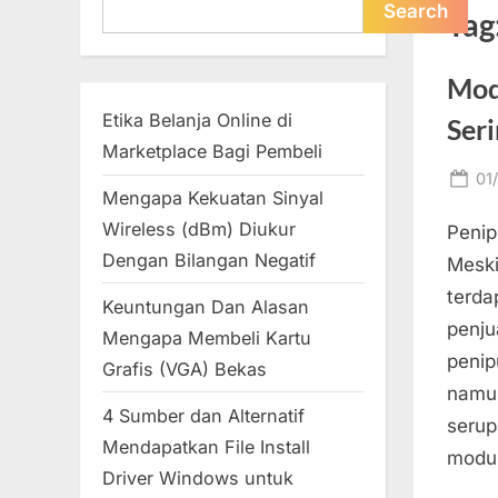
Search
Search
Tag
Mod
Etika Belanja Online di
Seri
Marketplace Bagi Pembeli
Po
01
Mengapa Kekuatan Sinyal
on
Wireless (dBm) Diukur
Penip
Dengan Bilangan Negatif
Meski
terda
Keuntungan Dan Alasan
penju
Mengapa Membeli Kartu
penip
Grafis (VGA) Bekas
namun
4 Sumber dan Alternatif
serup
Mendapatkan File Install
modu
Driver Windows untuk