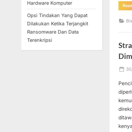
Hardware Komputer
Rea
Opsi Tindakan Yang Dapat
Bi
Dilakukan Ketika Terjangkit
Ransomware Dan Data
Terenkripsi
Str
Dim
Po
30
on
Penci
diper
kemun
direk
ditaw
kenya