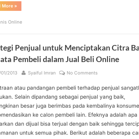
“Modus-
d More
»
Modus
Penipuan
Jual-
snis Online
Beli
Online
yang
Sering
Terjadi”
ategi Penjual untuk Menciptakan Citra B
ata Pembeli dalam Jual Beli Online
sted
By
on
/01/2013
Syaiful Imran
No Comments
Strategi
traan atau pandangan pembeli terhadap penjual sangat
Penjual
untuk
lukan. Selain dipandang sebagai penjual yang baik,
Menciptakan
gkinan besar juga berimbas pada kembalinya konsum
Citra
omendasikan ke calon pembeli lain. Efeknya adalah apa
Baik
arkan dan dijual bisa terjual dengan baik sehingga terci
Dimata
manan untuk semua pihak. Berikut adalah beberapa ca
Pembeli