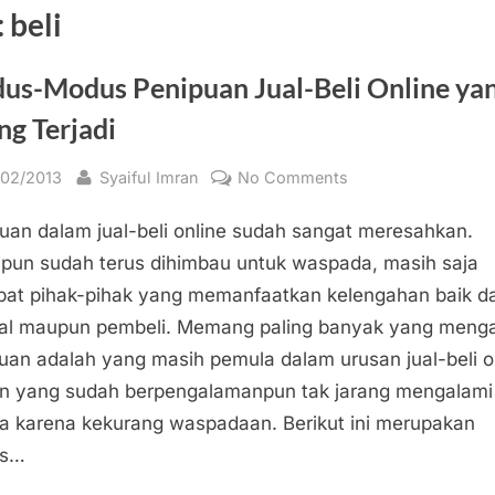
:
beli
us-Modus Penipuan Jual-Beli Online ya
ng Terjadi
sted
By
on
/02/2013
Syaiful Imran
No Comments
Modus-
uan dalam jual-beli online sudah sangat meresahkan.
Modus
Penipuan
pun sudah terus dihimbau untuk waspada, masih saja
Jual-
pat pihak-pihak yang memanfaatkan kelengahan baik da
Beli
al maupun pembeli. Memang paling banyak yang meng
Online
uan adalah yang masih pemula dalam urusan jual-beli o
yang
 yang sudah berpengalamanpun tak jarang mengalami
Sering
a karena kekurang waspadaan. Berikut ini merupakan
Terjadi
s…