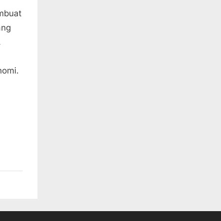
mbuat
ang
.
nomi.