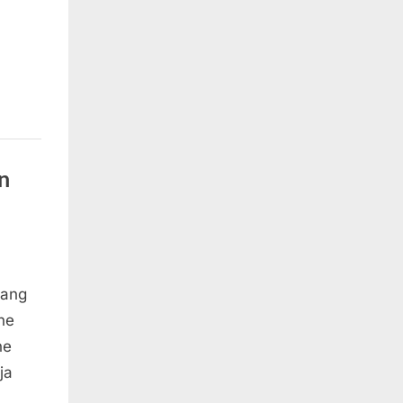
n
tang
ne
ne
ja