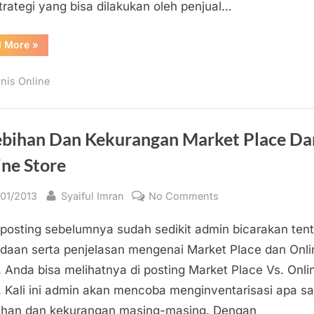
trategi yang bisa dilakukan oleh penjual…
dalam
Jual
Beli
“Strategi
d More
»
Penjual
Online
untuk
Menciptakan
snis Online
Citra
Baik
Dimata
Pembeli
dalam
Jual
ebihan Dan Kekurangan Market Place Da
Beli
Online”
ine Store
sted
By
on
/01/2013
Syaiful Imran
No Comments
Kelebihan
posting sebelumnya sudah sedikit admin bicarakan ten
Dan
Kekurangan
daan serta penjelasan mengenai Market Place dan Onli
Market
. Anda bisa melihatnya di posting Market Place Vs. Onli
Place
. Kali ini admin akan mencoba menginventarisasi apa sa
Dan
ihan dan kekurangan masing-masing. Dengan