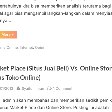
Online
rtahuinya kita bisa memberikan analisis terutama bagi
Store
al agar bisa mengambil langkah-langkah dalam menyias
snya…
“Kelebihan
d More
»
Dan
Kekurangan
Market
,
,
snis Online
Internet
Opini
Place
Dan
Online
Store”
et Place (Situs Jual Beli) Vs. Online Sto
us Toko Online)
sted
By
on
/01/2013
Syaiful Imran
1 Comment
Market
ini admin akan membahas dan memberikan sedikit pemik
Place
(Situs
nai Market Place dan Online Store. Posting ini adalah