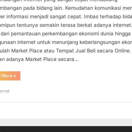
Market
mbangan pada bidang lain. Kemudahan komunikasi me
Place
fer informasi menjadi sangat cepat. Imbas terhadap bid
(Jual
mipun tentunya semakin terasa berkat adanya internet
Beli)
 dari pemantauan perkembangan ekonomi dunia hingga
Terbesar
unaan internet untuk menunjang keberlangsungan eko
Di
lah Market Place atau Tempat Jual Beli secara Online.
Indonesia
an adanya Market Place secara…
“Situs-
d More
»
Situs
Market
Place
ernet
(Jual
Beli)
Terbesar
Di
Indonesia”