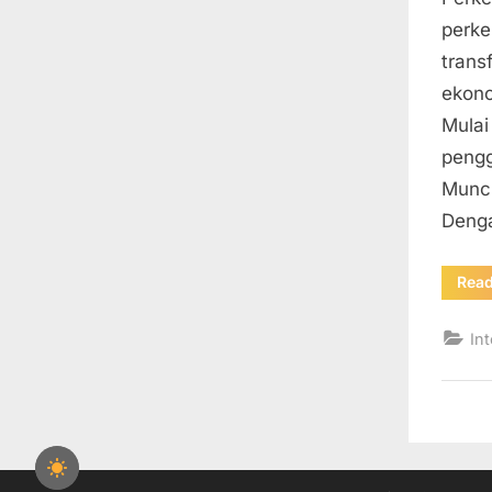
perke
trans
ekono
Mulai
pengg
Muncu
Deng
Rea
Int