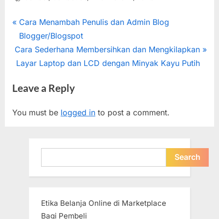
Post
P
Cara Menambah Penulis dan Admin Blog
r
Blogger/Blogspot
navigation
N
e
Cara Sederhana Membersihkan dan Mengkilapkan
e
v
Layar Laptop dan LCD dengan Minyak Kayu Putih
x
i
Leave a Reply
t
o
P
u
You must be
logged in
to post a comment.
o
s
s
P
t
o
Search
Search
:
s
t
:
Etika Belanja Online di Marketplace
Bagi Pembeli