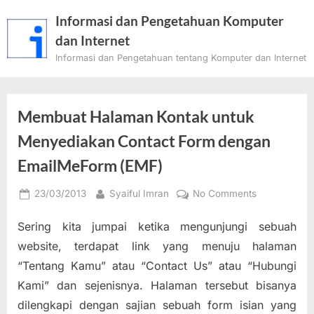
Skip
Informasi dan Pengetahuan Komputer
to
dan Internet
content
Informasi dan Pengetahuan tentang Komputer dan Internet
Membuat Halaman Kontak untuk
Menyediakan Contact Form dengan
EmailMeForm (EMF)
Posted
By
on
23/03/2013
Syaiful Imran
No Comments
on
Membuat
Sering kita jumpai ketika mengunjungi sebuah
Halaman
Kontak
website, terdapat link yang menuju halaman
untuk
“Tentang Kamu” atau “Contact Us” atau “Hubungi
Menyediaka
Kami” dan sejenisnya. Halaman tersebut bisanya
Contact
dilengkapi dengan sajian sebuah form isian yang
Form