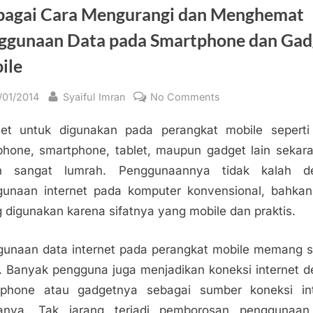
bagai Cara Mengurangi dan Menghemat
ggunaan Data pada Smartphone dan Gad
ile
sted
By
on
/01/2014
Syaiful Imran
No Comments
Berbagai
net untuk digunakan pada perangkat mobile sepert
Cara
Mengurangi
hone, smartphone, tablet, maupun gadget lain sekara
dan
h sangat lumrah. Penggunaannya tidak kalah d
Menghemat
unaan internet pada komputer konvensional, bahkan
Penggunaan
g digunakan karena sifatnya yang mobile dan praktis.
Data
pada
unaan data internet pada perangkat mobile memang 
Smartphone
. Banyak pengguna juga menjadikan koneksi internet 
dan
Gadget
tphone atau gadgetnya sebagai sumber koneksi int
Mobile
anya. Tak jarang terjadi pemborosan penggunaan