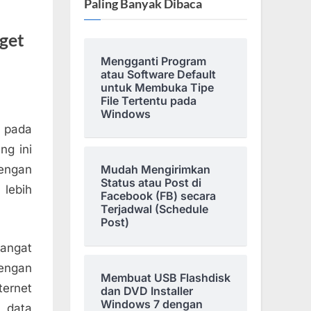
Paling Banyak Dibaca
get
Mengganti Program
atau Software Default
untuk Membuka Tipe
File Tertentu pada
Windows
i pada
ng ini
engan
Mudah Mengirimkan
Status atau Post di
 lebih
Facebook (FB) secara
Terjadwal (Schedule
Post)
sangat
dengan
Membuat USB Flashdisk
ernet
dan DVD Installer
Windows 7 dengan
 data