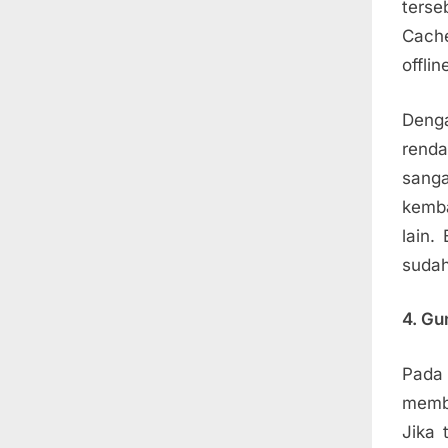
terse
Cache
offli
Deng
renda
sanga
kemba
lain.
sudah
4. Gu
Pada 
memb
Jika 