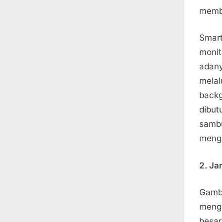
membu
Smar
monit
adany
mela
back
dibut
samb
mengh
2. Ja
Gamba
mengg
besar