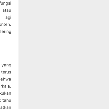
fungsi
 atau
 lagi
onten.
ering
i yang
terus
bahwa
kala.
kukan
k tahu
batkan