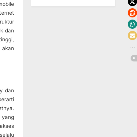
mobile
ternet
uktur
ik dan
inggi,
 akan
by dan
erarti
etnya.
i yang
gakses
selalu