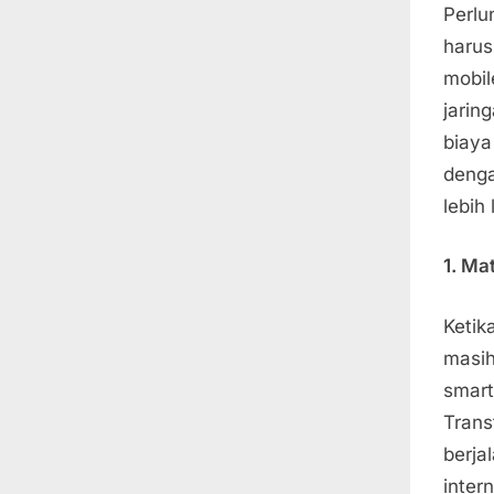
Perlu
harus
mobi
jarin
biaya
deng
lebih
1. Ma
Ketik
masih
smart
Trans
berja
inter