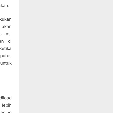
akan.
kukan
a akan
likasi
an di
etika
 putus
untuk
diload
 lebih
oading