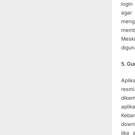
login
agar
meng
membu
Mesk
digun
5. Gu
Aplik
resm
dike
apli
Keba
downl
jika 