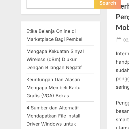
Search
Search
Ber
Pen
Mob
Etika Belanja Online di
Marketplace Bagi Pembeli
Po
02
on
Mengapa Kekuatan Sinyal
Inter
Wireless (dBm) Diukur
handp
Dengan Bilangan Negatif
suda
pengg
Keuntungan Dan Alasan
serin
Mengapa Membeli Kartu
Grafis (VGA) Bekas
Pengg
4 Sumber dan Alternatif
besar
Mendapatkan File Install
smar
Driver Windows untuk
utam