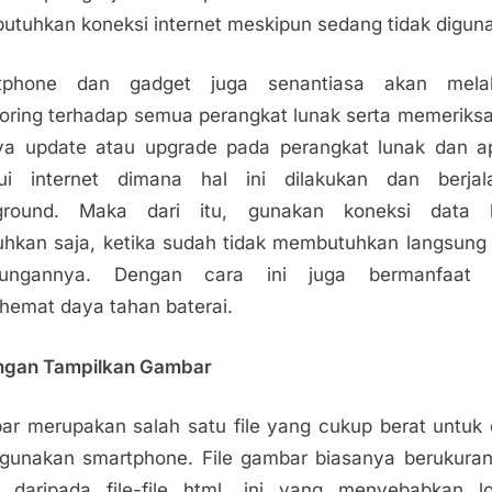
tuhkan koneksi internet meskipun sedang tidak digun
tphone dan gadget juga senantiasa akan mela
oring terhadap semua perangkat lunak serta memeriks
a update atau upgrade pada perangkat lunak dan ap
lui internet dimana hal ini dilakukan dan berjal
ground. Maka dari itu, gunakan koneksi data k
uhkan saja, ketika sudah tidak membutuhkan langsung
ungannya. Dengan cara ini juga bermanfaat 
emat daya tahan baterai.
ngan Tampilkan Gambar
r merupakan salah satu file yang cukup berat untuk 
unakan smartphone. File gambar biasanya berukuran
 daripada file-file html, ini yang menyebabkan l