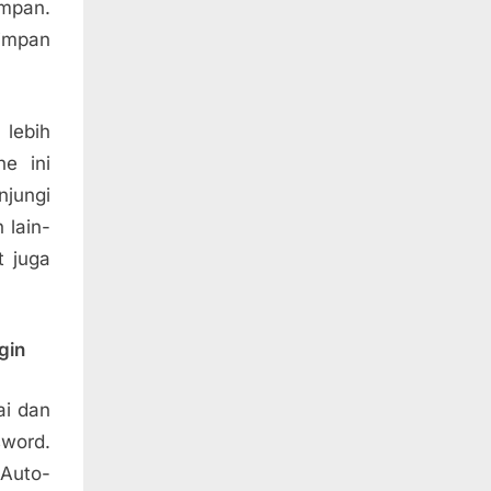
impan.
simpan
lebih
he ini
njungi
 lain-
t juga
gin
ai dan
word.
 Auto-