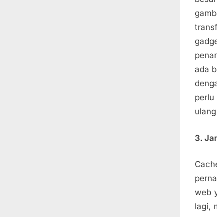
gamba
trans
gadge
penam
ada b
deng
perlu
ulang
3. Ja
Cache
perna
web y
lagi,