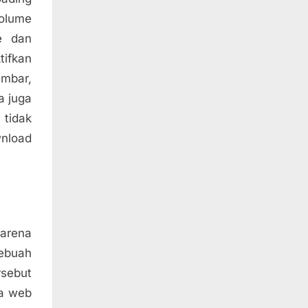
volume
ne dan
tifkan
ambar,
a juga
tidak
wnload
karena
sebuah
rsebut
ta web