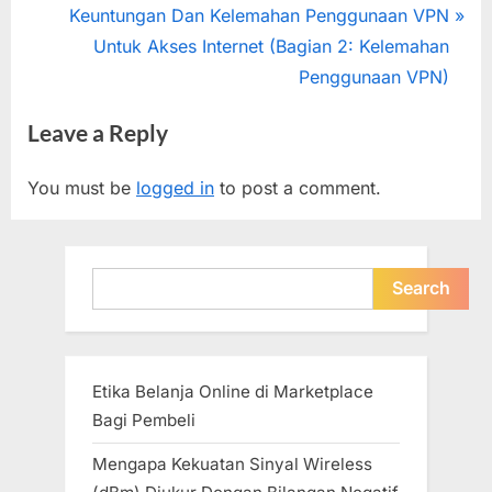
navigation
e
N
Keuntungan Dan Kelemahan Penggunaan VPN
v
e
Untuk Akses Internet (Bagian 2: Kelemahan
i
x
Penggunaan VPN)
o
t
Leave a Reply
u
P
s
o
You must be
logged in
to post a comment.
P
s
o
t
s
:
Search
Search
t
:
Etika Belanja Online di Marketplace
Bagi Pembeli
Mengapa Kekuatan Sinyal Wireless