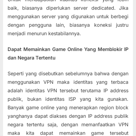
baik, biasanya diperlukan server dedicated. Jika
menggunakan server yang digunakan untuk berbegi
dengan pengguna lain, biasanya koneksi justru
menjadi menurun kestabilannya.
Dapat Memainkan Game Online Yang Memblokir IP
dan Negara Tertentu
Seperti yang disebutkan sebelumnya bahwa dengan
menggunakan VPN maka identitas yang terbaca
adalah identitas VPN tersebut terutama IP address
publik, bukan identitas ISP yang kita gunakan.
Banyak game online yang menerapkan region block
yanghanya dapat diakses dengan IP address publik
negara tertentu saja, dengan memanfaatkan VPN
maka kita dapat memainkan game tersebut