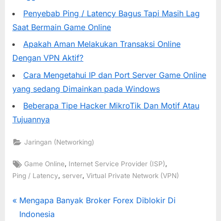
Penyebab Ping / Latency Bagus Tapi Masih Lag
Saat Bermain Game Online
Apakah Aman Melakukan Transaksi Online
Dengan VPN Aktif?
Cara Mengetahui IP dan Port Server Game Online
yang sedang Dimainkan pada Windows
Beberapa Tipe Hacker MikroTik Dan Motif Atau
Tujuannya
Jaringan (Networking)
Tags:
,
,
Game Online
Internet Service Provider (ISP)
,
,
Ping / Latency
server
Virtual Private Network (VPN)
Post
P
Mengapa Banyak Broker Forex Diblokir Di
r
Indonesia