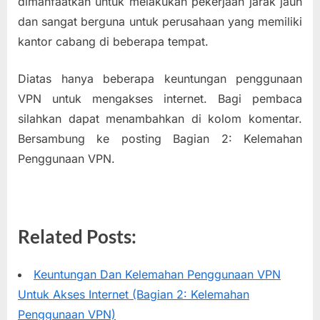
dimanfaatkan untuk melakukan pekerjaan jarak jauh
dan sangat berguna untuk perusahaan yang memiliki
kantor cabang di beberapa tempat.
Diatas hanya beberapa keuntungan penggunaan
VPN untuk mengakses internet. Bagi pembaca
silahkan dapat menambahkan di kolom komentar.
Bersambung ke posting Bagian 2: Kelemahan
Penggunaan VPN.
Related Posts:
Keuntungan Dan Kelemahan Penggunaan VPN
Untuk Akses Internet (Bagian 2: Kelemahan
Penggunaan VPN)