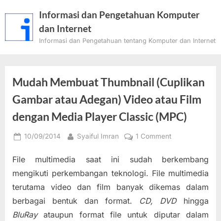
Skip
Informasi dan Pengetahuan Komputer
to
dan Internet
content
Informasi dan Pengetahuan tentang Komputer dan Internet
Mudah Membuat Thumbnail (Cuplikan
Gambar atau Adegan) Video atau Film
dengan Media Player Classic (MPC)
Posted
By
on
10/09/2014
Syaiful Imran
1 Comment
on
Mudah
File multimedia saat ini sudah berkembang
Membuat
Thumbnail
mengikuti perkembangan teknologi. File multimedia
(Cuplikan
terutama video dan film banyak dikemas dalam
Gambar
berbagai bentuk dan format.
CD, DVD
hingga
atau
BluRay
ataupun format file untuk diputar dalam
Adegan)