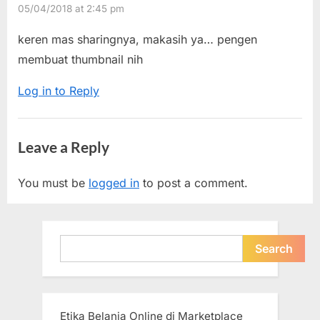
05/04/2018 at 2:45 pm
t
o
(Cuplikan
:
s
keren mas sharingnya, makasih ya… pengen
Gambar
t
membuat thumbnail nih
atau
:
Adegan)
Log in to Reply
Video
atau
Leave a Reply
Film
dengan
You must be
logged in
to post a comment.
Media
Player
Classic
Search
Search
(MPC)”
Etika Belanja Online di Marketplace