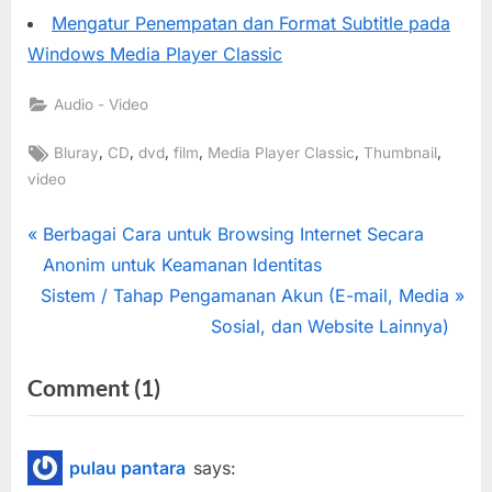
Mengatur Penempatan dan Format Subtitle pada
Windows Media Player Classic
Audio - Video
Tags:
,
,
,
,
,
,
Bluray
CD
dvd
film
Media Player Classic
Thumbnail
video
Post
P
Berbagai Cara untuk Browsing Internet Secara
r
Anonim untuk Keamanan Identitas
navigation
N
e
Sistem / Tahap Pengamanan Akun (E-mail, Media
e
v
Sosial, dan Website Lainnya)
x
i
on
Comment
(1)
t
o
“Mudah
P
u
o
s
Membuat
pulau pantara
says:
s
P
Thumbnail