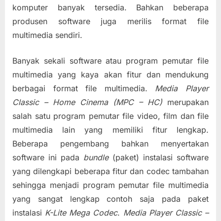
Video
komputer banyak tersedia. Bahkan beberapa
atau
produsen software juga merilis format file
Film
multimedia sendiri.
dengan
Media
Banyak sekali software atau program pemutar file
Player
multimedia yang kaya akan fitur dan mendukung
Classic
(MPC)
berbagai format file multimedia.
Media Player
Classic – Home Cinema (MPC – HC)
merupakan
salah satu program pemutar file video, film dan file
multimedia lain yang memiliki fitur lengkap.
Beberapa pengembang bahkan menyertakan
software ini pada
bundle
(paket) instalasi software
yang dilengkapi beberapa fitur dan codec tambahan
sehingga menjadi program pemutar file multimedia
yang sangat lengkap contoh saja pada paket
instalasi
K-Lite Mega Codec
.
Media Player Classic –