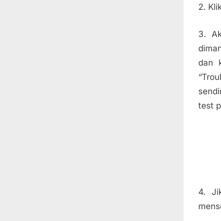
2. Kli
3. Ak
dima
dan 
“Tro
sendi
test 
4. Ji
mense