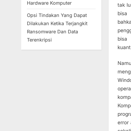
Hardware Komputer
tak l
bisa
Opsi Tindakan Yang Dapat
bahka
Dilakukan Ketika Terjangkit
peng
Ransomware Dan Data
bisa
Terenkripsi
kuant
Namu
meng
Windo
oper
komp
Komp
progr
error