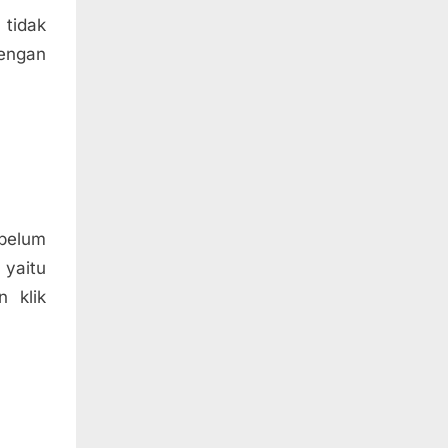
tidak
dengan
belum
yaitu
 klik