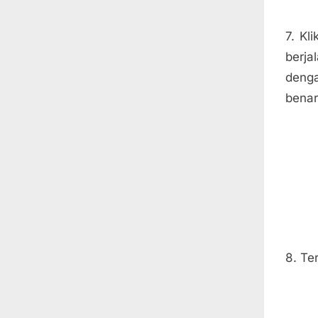
7. Kl
berja
denga
benar
8. Te