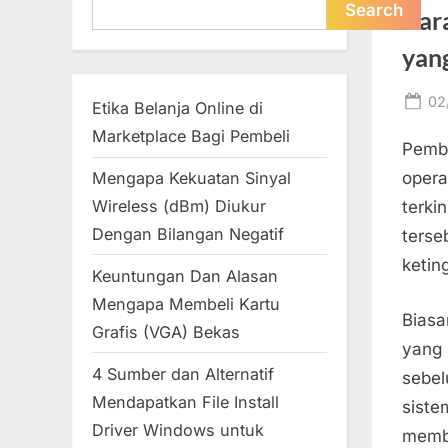
Search
Search
Car
yan
Po
02
Etika Belanja Online di
on
Marketplace Bagi Pembeli
Pembu
Mengapa Kekuatan Sinyal
opera
Wireless (dBm) Diukur
terki
Dengan Bilangan Negatif
terse
ketin
Keuntungan Dan Alasan
Mengapa Membeli Kartu
Biasa
Grafis (VGA) Bekas
yang
4 Sumber dan Alternatif
sebel
Mendapatkan File Install
siste
Driver Windows untuk
memb