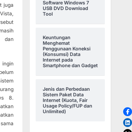
Software Windows 7
t juga
USB DVD Download
ista,
Tool
rsebut
masih
Keuntungan
n dan
Menghemat
Penggunaan Koneksi
(Konsumsi) Data
Internet pada
ingin
Smartphone dan Gadget
belum
sistem
Jenis dan Perbedaan
urang
Sistem Paket Data
ws 8.
Internet (Kuota, Fair
Usage Policy/FUP dan
atkan
Unlimited)
batkan
t sama