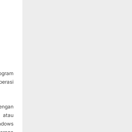
rogram
erasi
engan
 atau
indows