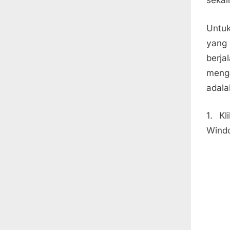
sekali
Untuk
yang 
berj
menga
adala
1. Kl
Wind