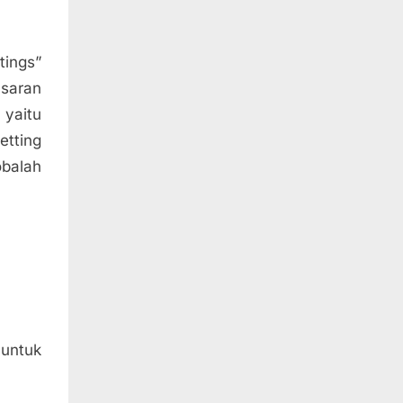
tings”
saran
yaitu
tting
obalah
 untuk