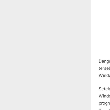
Denga
ters
Wind
Sete
Wind
progr