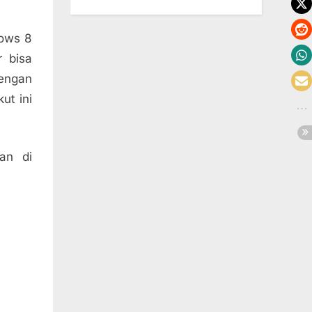
dows 8
r bisa
engan
ut ini
lan di