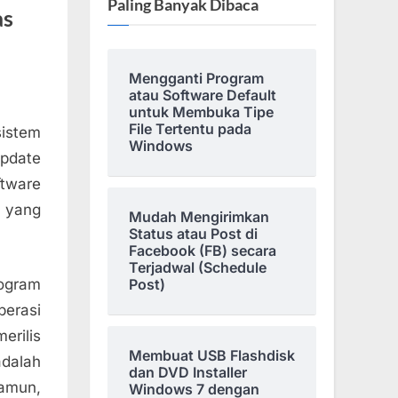
Paling Banyak Dibaca
as
Mengganti Program
atau Software Default
untuk Membuka Tipe
File Tertentu pada
sistem
Windows
update
ftware
m yang
Mudah Mengirimkan
Status atau Post di
Facebook (FB) secara
Terjadwal (Schedule
rogram
Post)
erasi
erilis
Membuat USB Flashdisk
adalah
dan DVD Installer
amun,
Windows 7 dengan