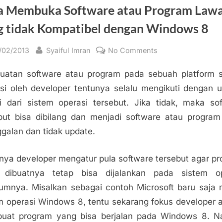
a Membuka Software atau Program Law
g tidak Kompatibel dengan Windows 8
sted
By
on
/02/2013
Syaiful Imran
No Comments
Cara
atan software atau program pada sebuah platform 
Membuka
Software
si oleh developer tentunya selalu mengikuti dengan 
atau
ni dari sistem operasi tersebut. Jika tidak, maka so
Program
but bisa dibilang dan menjadi software atau progra
Lawas
ggalan dan tidak update.
yang
tidak
nya developer mengatur pula software tersebut agar p
Kompatibel
 dibuatnya tetap bisa dijalankan pada sistem op
dengan
Windows
umnya. Misalkan sebagai contoh Microsoft baru saja m
8
m operasi Windows 8, tentu sekarang fokus developer 
uat program yang bisa berjalan pada Windows 8. N