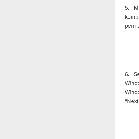
5. M
kompa
perma
6. S
Wind
Wind
“Next