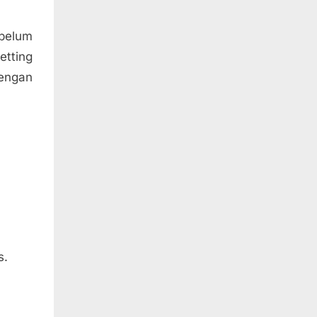
 belum
etting
dengan
s.