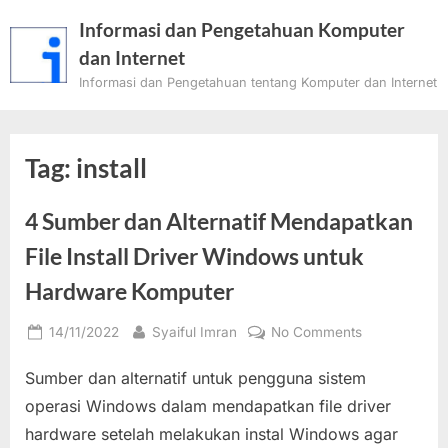
Skip
Informasi dan Pengetahuan Komputer
to
dan Internet
content
Informasi dan Pengetahuan tentang Komputer dan Internet
Tag:
install
4 Sumber dan Alternatif Mendapatkan
File Install Driver Windows untuk
Hardware Komputer
Posted
By
on
14/11/2022
Syaiful Imran
No Comments
on
4
Sumber dan alternatif untuk pengguna sistem
Sumber
dan
operasi Windows dalam mendapatkan file driver
Alternatif
hardware setelah melakukan instal Windows agar
Mendapatkan