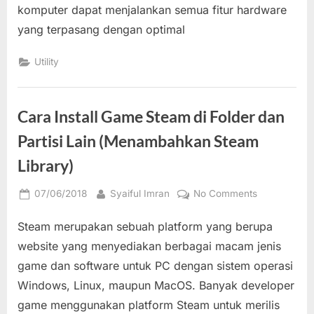
komputer dapat menjalankan semua fitur hardware
File
yang terpasang dengan optimal
Install
Driver
Utility
Windows
untuk
Hardware
Komputer
Cara Install Game Steam di Folder dan
Partisi Lain (Menambahkan Steam
Library)
Posted
By
on
07/06/2018
Syaiful Imran
No Comments
on
Cara
Steam merupakan sebuah platform yang berupa
Install
Game
website yang menyediakan berbagai macam jenis
Steam
game dan software untuk PC dengan sistem operasi
di
Windows, Linux, maupun MacOS. Banyak developer
Folder
game menggunakan platform Steam untuk merilis
dan