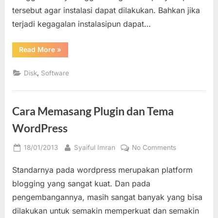
Komputer
tersebut agar instalasi dapat dilakukan. Bahkan jika
terjadi kegagalan instalasipun dapat…
“Beberapa
Read More
»
Alasan
Mengapa
harus
,
Disk
Software
Format
Hardisk
dan
Install
Ulang
Cara Memasang Plugin dan Tema
Komputer”
WordPress
Posted
By
on
18/01/2013
Syaiful Imran
No Comments
on
Cara
Standarnya pada wordpress merupakan platform
Memasang
Plugin
blogging yang sangat kuat. Dan pada
dan
pengembangannya, masih sangat banyak yang bisa
Tema
dilakukan untuk semakin memperkuat dan semakin
WordPress