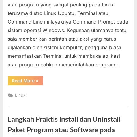
dan
atau program yang sangat penting pada Linux
Remove
terutama distro Linux Ubuntu. Terminal atau
Paket
Command Line ini layaknya Command Prompt pada
Software
sistem operasi Windows. Kegunaan utamanya tentu
Linux
Ubuntu
saja memberikan perintah atau aksi yang harus
dengan
dijalankan oleh sistem komputer, pengguna biasa
Terminal
memanfaatkan Terminal untuk membuka aplikasi
(Command
atau program bahkan memerintahkan program…
Line)
“Cara
Read More
»
Install
dan
Remove
Linux
Paket
Software
Linux
Ubuntu
dengan
Langkah Praktis Install dan Uninstall
Terminal
(Command
Line)”
Paket Program atau Software pada