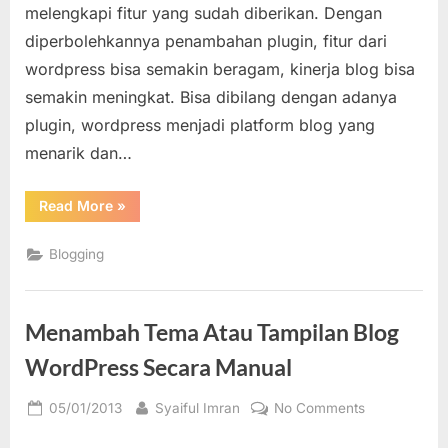
melengkapi fitur yang sudah diberikan. Dengan
diperbolehkannya penambahan plugin, fitur dari
wordpress bisa semakin beragam, kinerja blog bisa
semakin meningkat. Bisa dibilang dengan adanya
plugin, wordpress menjadi platform blog yang
menarik dan…
“Cara
Read More
»
Memasang
Plugin
dan
Blogging
Tema
WordPress”
Menambah Tema Atau Tampilan Blog
WordPress Secara Manual
Posted
By
on
05/01/2013
Syaiful Imran
No Comments
on
Menambah