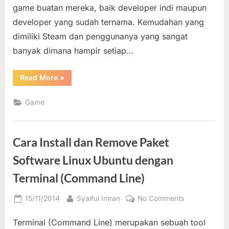
Partisi
game buatan mereka, baik developer indi maupun
Lain
developer yang sudah ternama. Kemudahan yang
(Menambah
dimiliki Steam dan penggunanya yang sangat
Steam
banyak dimana hampir setiap…
Library)
“Cara
Read More
»
Install
Game
Steam
Game
di
Folder
dan
Partisi
Lain
Cara Install dan Remove Paket
(Menambahkan
Steam
Library)”
Software Linux Ubuntu dengan
Terminal (Command Line)
Posted
By
on
15/11/2014
Syaiful Imran
No Comments
on
Cara
Terminal (Command Line) merupakan sebuah tool
Install