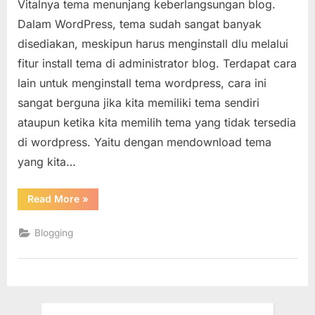
Vitalnya tema menunjang keberlangsungan blog.
Tema
Atau
Dalam WordPress, tema sudah sangat banyak
Tampilan
disediakan, meskipun harus menginstall dlu melalui
Blog
fitur install tema di administrator blog. Terdapat cara
WordPress
lain untuk menginstall tema wordpress, cara ini
Secara
Manual
sangat berguna jika kita memiliki tema sendiri
ataupun ketika kita memilih tema yang tidak tersedia
di wordpress. Yaitu dengan mendownload tema
yang kita…
“Menambah
Read More
»
Tema
Atau
Tampilan
Blogging
Blog
WordPress
Secara
Manual”