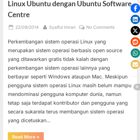
Linux Ubuntu dengan Ubuntu Software
Centre
Posted
By
on
22/09/2014
Syaiful Imran
No Comments
on
Langkah
Perkembangan sistem operasi Linux yang
Praktis
Install
merupakan sistem operasi berbasis open source
dan
yang ditawarkan gratis tidak kalah dengan
Uninstall
perkembangan sistem operasi lainnya yang
Paket
berbayar seperti Windows ataupun Mac. Meskipun
Program
atau
pengguna sistem operasi Linux masih belum mampu
Software
mendominasi pengguna komputer dunia, namun
pada
tetap saja terdapat kontributor dan pengguna yang
Linux
secara sukarela terus membangun sistem operasi
Ubuntu
yang dicetuskan…
dengan
Ubuntu
Software
“Langkah
Read More
»