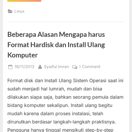
Praktis
Centre
Install
dan
Linux
Uninstall
Paket
Program
atau
Software
Beberapa Alasan Mengapa harus
pada
Linux
Ubuntu
Format Hardisk dan Install Ulang
dengan
Ubuntu
Komputer
Software
Centre”
Posted
By
on
18/11/2013
Syaiful Imran
1 Comment
on
Beberapa
Format disk dan Install Ulang Sistem Operasi saat ini
Alasan
Mengapa
sudah menjadi hal lumrah, mudah dan bisa
harus
dilakukan siapa saja, bahkan seorang pemula dalam
Format
bidang komputer sekalipun. Install ulang begitu
Hardisk
mudah karena dalam proses instalasi, telah
dan
Install
dirunutkan berdasar langkah-langkah praktisnya.
Ulang
Pengguna hanya tinggal mengikuti step-by-step