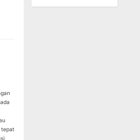
ngan
pada
au
 tepat
si