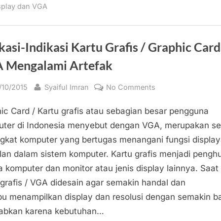
Grafis
splay dan VGA
(GPU/VGA)
Bekas”
kasi-Indikasi Kartu Grafis / Graphic Card
 Mengalami Artefak
sted
By
on
/10/2015
Syaiful Imran
No Comments
Indikasi-
ic Card / Kartu grafis atau sebagian besar pengguna
Indikasi
Kartu
ter di Indonesia menyebut dengan VGA, merupakan s
Grafis
gkat komputer yang bertugas menangani fungsi displa
/
lan dalam sistem komputer. Kartu grafis menjadi peng
Graphic
a komputer dan monitor atau jenis display lainnya. Saat 
Card
 grafis / VGA didesain agar semakin handal dan
/
 menampilkan display dan resolusi dengan semakin bai
VGA
Mengalami
abkan karena kebutuhan…