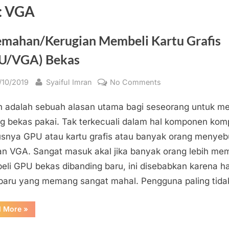
:
VGA
emahan/Kerugian Membeli Kartu Grafis
U/VGA) Bekas
sted
By
on
/10/2019
Syaiful Imran
No Comments
Kelemahan/Kerugi
 adalah sebuah alasan utama bagi seseorang untuk m
Membeli
Kartu
g bekas pakai. Tak terkecuali dalam hal komponen kom
Grafis
snya GPU atau kartu grafis atau banyak orang menyeb
(GPU/VGA)
n VGA. Sangat masuk akal jika banyak orang lebih mem
Bekas
li GPU bekas dibanding baru, ini disebabkan karena h
aru yang memang sangat mahal. Pengguna paling tid
“Kelemahan/Kerugian
d More
»
Membeli
Kartu