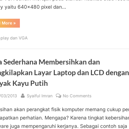
Lama
ay yaitu 640×480 pixel dan…
Bekerja
Layaknya
Baru
“Berbagai
d More
»
Cara
Membuat
VGA
splay dan VGA
/
Kartu
Grafis
Lama
Bekerja
Layaknya
a Sederhana Membersihkan dan
Baru”
gkilapkan Layar Laptop dan LCD dengan
yak Kayu Putih
sted
By
on
/03/2013
Syaiful Imran
No Comments
Cara
sihan akan perangkat fisik komputer memang cukup per
Sederhana
Membersihkan
patkan perhatian. Mengapa? Karena tingkat kebersiha
dan
are juga mempengaruhi kerjanya. Sebagai contoh saja 