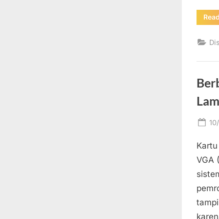
Rea
Di
Ber
Lam
Po
10
on
Kartu
VGA (
siste
pemro
tampi
karen