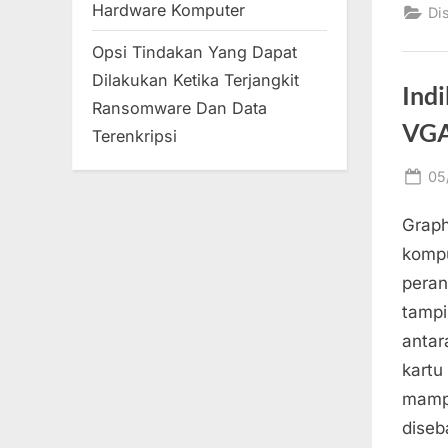
Hardware Komputer
Di
Opsi Tindakan Yang Dapat
Dilakukan Ketika Terjangkit
Indi
Ransomware Dan Data
VGA
Terenkripsi
Po
05
on
Graph
kompu
peran
tampi
antar
kartu
mampu
diseb