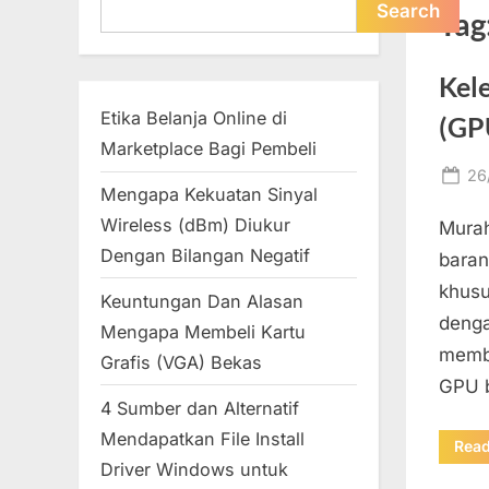
Search
Search
Tag
Kel
Etika Belanja Online di
(GP
Marketplace Bagi Pembeli
Po
26
Mengapa Kekuatan Sinyal
on
Wireless (dBm) Diukur
Murah
Dengan Bilangan Negatif
baran
khusu
Keuntungan Dan Alasan
denga
Mengapa Membeli Kartu
membe
Grafis (VGA) Bekas
GPU b
4 Sumber dan Alternatif
Mendapatkan File Install
Rea
Driver Windows untuk