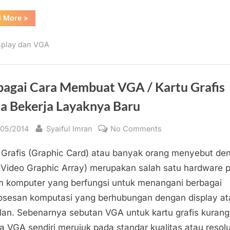
Artefak
“Indikasi-
d More
»
Indikasi
Kartu
Grafis
splay dan VGA
/
Graphic
Card
/
VGA
Mengalami
bagai Cara Membuat VGA / Kartu Grafis
Artefak”
a Bekerja Layaknya Baru
sted
By
on
/05/2014
Syaiful Imran
No Comments
Berbagai
 Grafis (Graphic Card) atau banyak orang menyebut de
Cara
Membuat
Video Graphic Array) merupakan salah satu hardware 
VGA
m komputer yang berfungsi untuk menangani berbagai
/
sesan komputasi yang berhubungan dengan display at
Kartu
lan. Sebenarnya sebutan VGA untuk kartu grafis kurang
Grafis
a VGA sendiri merujuk pada standar kualitas atau resolu