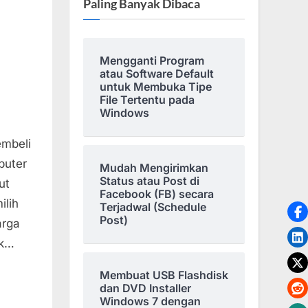
Paling Banyak Dibaca
Mengganti Program
atau Software Default
untuk Membuka Tipe
File Tertentu pada
Windows
an
embeli
puter
Mudah Mengirimkan
Status atau Post di
ut
Facebook (FB) secara
ilih
Terjadwal (Schedule
Post)
arga
ak…
Membuat USB Flashdisk
dan DVD Installer
Windows 7 dengan