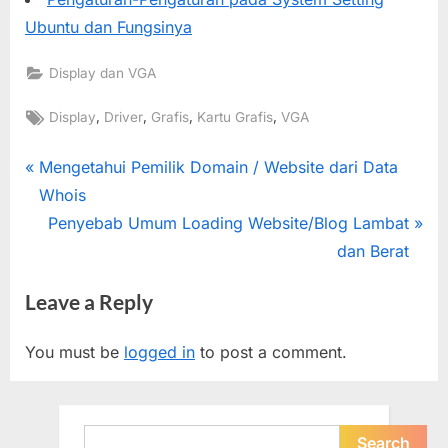
Ubuntu dan Fungsinya
Display dan VGA
Tags:
,
,
,
,
Display
Driver
Grafis
Kartu Grafis
VGA
Post
P
Mengetahui Pemilik Domain / Website dari Data
r
Whois
navigation
e
N
Penyebab Umum Loading Website/Blog Lambat
v
e
dan Berat
i
x
Leave a Reply
o
t
u
P
You must be
logged in
to post a comment.
s
o
P
s
o
t
Search
Search
s
: