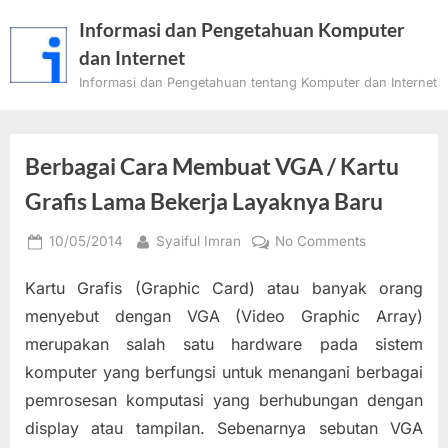
Skip
Informasi dan Pengetahuan Komputer
to
dan Internet
content
Informasi dan Pengetahuan tentang Komputer dan Internet
Berbagai Cara Membuat VGA / Kartu
Grafis Lama Bekerja Layaknya Baru
Posted
By
on
10/05/2014
Syaiful Imran
No Comments
on
Berbagai
Kartu Grafis (Graphic Card) atau banyak orang
Cara
Membuat
menyebut dengan VGA (Video Graphic Array)
VGA
merupakan salah satu hardware pada sistem
/
komputer yang berfungsi untuk menangani berbagai
Kartu
pemrosesan komputasi yang berhubungan dengan
Grafis
Lama
display atau tampilan. Sebenarnya sebutan VGA
Bekerja