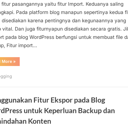
Fitur/Plugin
 fitur pasangannya yaitu fitur Import. Keduanya saling
Import
gkapi. Pada platform blog manapun sepertinya kedua fit
WordPress
u disediakan karena pentingnya dan kegunaannya yang
dengan
 vital. Dan juga fiturnyapun disediakan secara gratis. J
Tujuan
rt pada blog WordPress berfungsi untuk membuat file d
untuk
p, Fitur import…
Melakukan
Restore
Konten
“Cara
d More
»
Pengoptimalan
Fitur/Plugin
Import
ogging
WordPress
dengan
Tujuan
untuk
Melakukan
Restore
ggunakan Fitur Ekspor pada Blog
Konten”
dPress untuk Keperluan Backup dan
indahan Konten