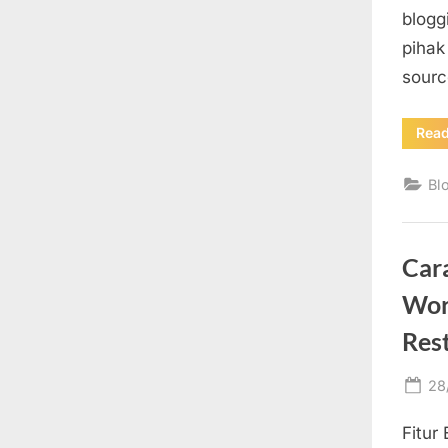
blogg
pihak
sourc
Rea
Bl
Car
Wor
Res
Po
28
on
Fitur