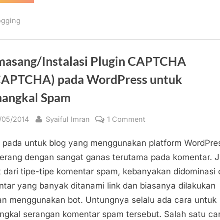
dan
Media
Yang
ogging
Dapat
Digunakan
Dalam
Mengelola
Blog”
asang/Instalasi Plugin CAPTCHA
CAPTCHA) pada WordPress untuk
angkal Spam
sted
By
on
/05/2014
Syaiful Imran
1 Comment
Memasang/Instalasi
pada untuk blog yang menggunakan platform WordPre
Plugin
CAPTCHA
rang dengan sangat ganas terutama pada komentar. J
(reCAPTCHA)
at dari tipe-tipe komentar spam, kebanyakan didominasi 
pada
tar yang banyak ditanami link dan biasanya dilakukan
WordPress
n menggunakan bot. Untungnya selalu ada cara untuk
untuk
gkal serangan komentar spam tersebut. Salah satu ca
Menangkal