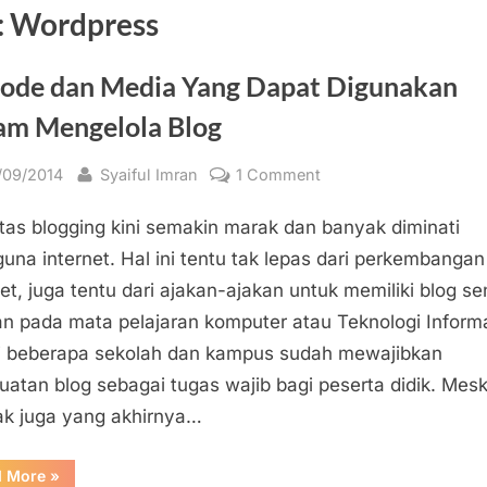
:
Wordpress
ode dan Media Yang Dapat Digunakan
am Mengelola Blog
sted
By
on
/09/2014
Syaiful Imran
1 Comment
Metode
itas blogging kini semakin marak dan banyak diminati
dan
Media
una internet. Hal ini tentu tak lepas dari perkembangan
Yang
net, juga tentu dari ajakan-ajakan untuk memiliki blog sen
Dapat
n pada mata pelajaran komputer atau Teknologi Inform
Digunakan
di beberapa sekolah dan kampus sudah mewajibkan
Dalam
atan blog sebagai tugas wajib bagi peserta didik. Mes
Mengelola
k juga yang akhirnya…
Blog
“Metode
d More
»