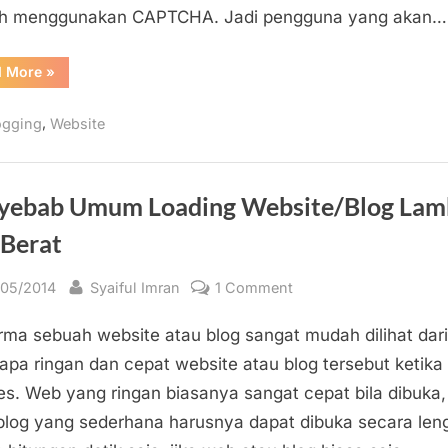
ah menggunakan CAPTCHA. Jadi pengguna yang akan…
Spam
“Memasang/Instalasi
d More
»
Plugin
CAPTCHA
(reCAPTCHA)
,
ogging
Website
pada
WordPress
untuk
Menangkal
Spam”
yebab Umum Loading Website/Blog Lam
 Berat
sted
By
on
/05/2014
Syaiful Imran
1 Comment
Penyebab
rma sebuah website atau blog sangat mudah dilihat dari
Umum
Loading
apa ringan dan cepat website atau blog tersebut ketika
Website/Blog
es. Web yang ringan biasanya sangat cepat bila dibuka
Lambat
blog yang sederhana harusnya dapat dibuka secara len
dan