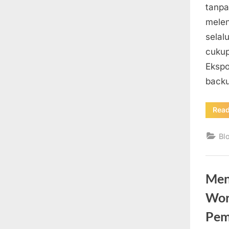
tanpa
melen
selal
cukup
Ekspo
backu
Rea
Bl
Men
Wor
Pem