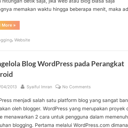
 hitungan detik saja, jika web atau blog biasa saja
Berat
ngnya memakan waktu hingga beberapa menit, maka a
“Penyebab
d More
»
Umum
Loading
Website/Blog
,
ogging
Website
Lambat
dan
Berat”
gelola Blog WordPress pada Perangkat
roid
sted
By
on
/04/2013
Syaiful Imran
No Comments
Mengelola
ress menjadi salah satu platform blog yang sangat ba
Blog
WordPress
akan oleh blogger. WordPress yang merupakan proyek 
pada
ce menawarkan 2 cara untuk pengguna dalam memenuh
Perangkat
uhan blogging. Pertama melalui WordPress.com dimana