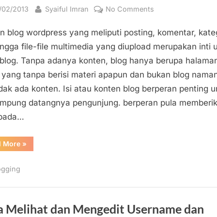
sted
By
on
/02/2013
Syaiful Imran
No Comments
Menggunakan
n blog wordpress yang meliputi posting, komentar, kateg
Fitur
Ekspor
ingga file-file multimedia yang diupload merupakan inti
pada
blog. Tanpa adanya konten, blog hanya berupa halama
Blog
s yang tanpa berisi materi apapun dan bukan blog nama
WordPress
tidak ada konten. Isi atau konten blog berperan penting 
untuk
pung datangnya pengunjung. berperan pula memberi
Keperluan
 pada…
Backup
dan
Pemindahan
“Menggunakan
d More
»
Fitur
Konten
Ekspor
pada
ogging
Blog
WordPress
untuk
Keperluan
Backup
dan
a Melihat dan Mengedit Username dan
Pemindahan