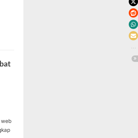
bat
, web
gkap