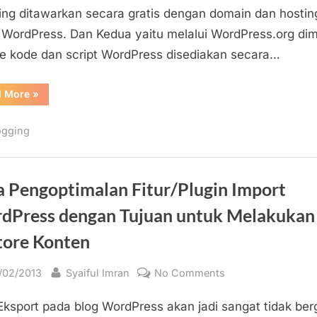
Android
ing ditawarkan secara gratis dengan domain dan hosting
 WordPress. Dan Kedua yaitu melalui WordPress.org di
e kode dan script WordPress disediakan secara…
“Mengelola
d More
»
Blog
WordPress
pada
ogging
Perangkat
Android”
a Pengoptimalan Fitur/Plugin Import
dPress dengan Tujuan untuk Melakukan
tore Konten
sted
By
on
/02/2013
Syaiful Imran
No Comments
Cara
 Eksport pada blog WordPress akan jadi sangat tidak be
Pengoptimalan