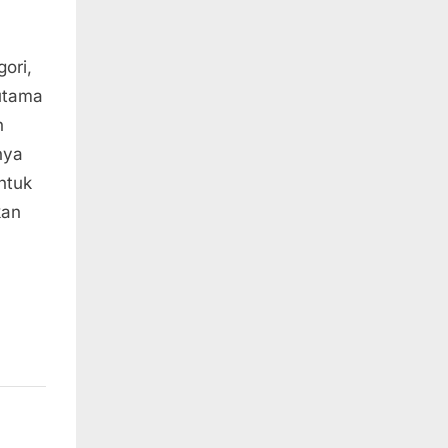
ori,
 utama
n
nya
untuk
kan