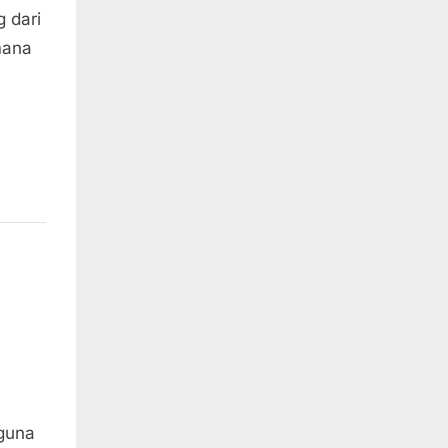
 dari
mana
rguna