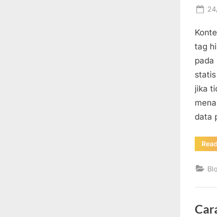
Po
24
on
Konte
tag h
pada 
stati
jika 
menam
data
Rea
Bl
Car