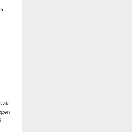
da…
nyak
open
i