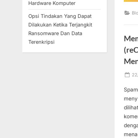
Hardware Komputer
Bl
Opsi Tindakan Yang Dapat
Dilakukan Ketika Terjangkit
Ransomware Dan Data
Mem
Terenkripsi
(re
Men
Po
22
on
Spam 
menye
dilih
komen
denga
menan