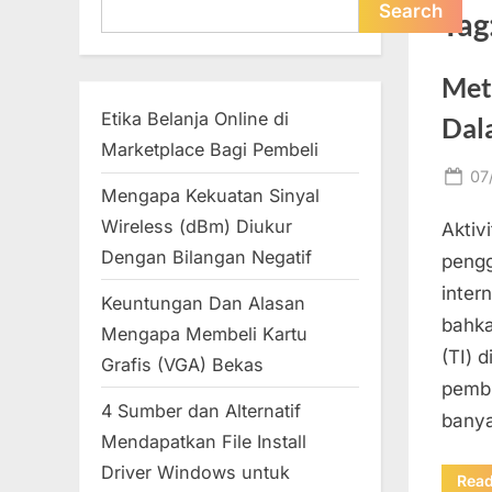
Search
Search
Tag
Met
Etika Belanja Online di
Dal
Marketplace Bagi Pembeli
Po
07
Mengapa Kekuatan Sinyal
on
Wireless (dBm) Diukur
Aktiv
Dengan Bilangan Negatif
pengg
inter
Keuntungan Dan Alasan
bahka
Mengapa Membeli Kartu
(TI) 
Grafis (VGA) Bekas
pembu
4 Sumber dan Alternatif
banya
Mendapatkan File Install
Driver Windows untuk
Rea