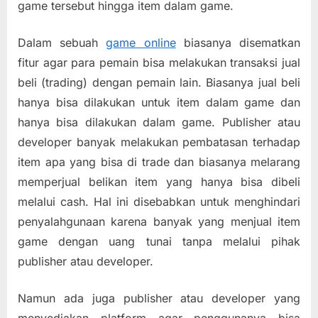
game tersebut hingga item dalam game.
Dalam sebuah
game online
biasanya disematkan
fitur agar para pemain bisa melakukan transaksi jual
beli (trading) dengan pemain lain. Biasanya jual beli
hanya bisa dilakukan untuk item dalam game dan
hanya bisa dilakukan dalam game. Publisher atau
developer banyak melakukan pembatasan terhadap
item apa yang bisa di trade dan biasanya melarang
memperjual belikan item yang hanya bisa dibeli
melalui cash. Hal ini disebabkan untuk menghindari
penyalahgunaan karena banyak yang menjual item
game dengan uang tunai tanpa melalui pihak
publisher atau developer.
Namun ada juga publisher atau developer yang
menyediakan platform agar penggunanya bisa