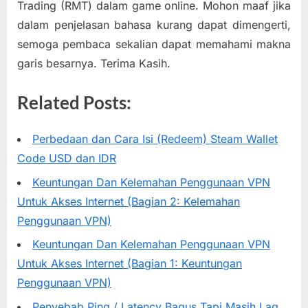
Trading (RMT) dalam game online. Mohon maaf jika
dalam penjelasan bahasa kurang dapat dimengerti,
semoga pembaca sekalian dapat memahami makna
garis besarnya. Terima Kasih.
Related Posts:
Perbedaan dan Cara Isi (Redeem) Steam Wallet
Code USD dan IDR
Keuntungan Dan Kelemahan Penggunaan VPN
Untuk Akses Internet (Bagian 2: Kelemahan
Penggunaan VPN)
Keuntungan Dan Kelemahan Penggunaan VPN
Untuk Akses Internet (Bagian 1: Keuntungan
Penggunaan VPN)
Penyebab Ping / Latency Bagus Tapi Masih Lag