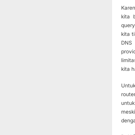
Karen
kita 
query
kita 
DNS 
provi
limit
kita 
Untu
route
untu
meski
denga