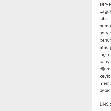
serve
bagus
kita 
namun
serve
penur
atau 
lagi 
bany
dijum
keyl
memb
dedic
DNS 