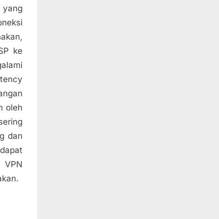
N yang
oneksi
nakan,
ISP ke
galami
atency
rangan
n oleh
ering
ng dan
dapat
r VPN
akan.