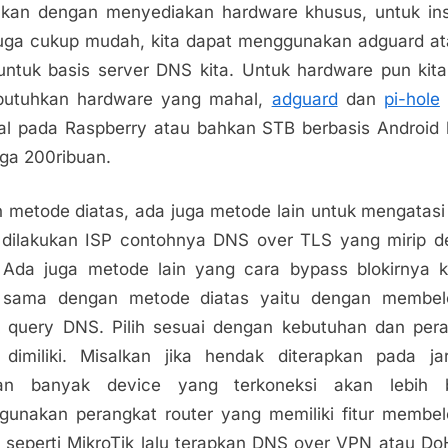
ukan dengan menyediakan hardware khusus, untuk ins
uga cukup mudah, kita dapat menggunakan adguard at
untuk basis server DNS kita. Untuk hardware pun kita
utuhkan hardware yang mahal,
adguard
dan
pi-hole
tal pada Raspberry atau bahkan STB berbasis Android
ga 200ribuan.
n metode diatas, ada juga metode lain untuk mengatasi 
dilakukan ISP contohnya DNS over TLS yang mirip 
Ada juga metode lain yang cara bypass blokirnya 
h sama dengan metode diatas yaitu dengan membel
ik query DNS. Pilih sesuai dengan kebutuhan dan per
dimiliki. Misalkan jika hendak diterapkan pada ja
an banyak device yang terkoneksi akan lebih 
unakan perangkat router yang memiliki fitur membe
ik seperti MikroTik lalu terapkan DNS over VPN atau DoH