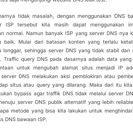
narnya tidak masalah, dengan menggunakan DNS b
er ISP tersebut kita masih dapat menggunakan int
an normal. Namun banyak ISP yang server DNS nya k
u baik. Mulai dari batasan konten yang terlalu keta
lu longgar, sehingga server DNS yang tidak stabil dan 
 Traffic query DNS pada dasarnya adalah data yang 
intaan untuk mengubah alamat situs menjadi IP add
i server DNS melakukan aksi pemblokiran atau pemb
dap situs atau query yang dilarang. Maka dari itu kita
ukan bypass agar traffik DNS tidak melalui server D
enuju server DNS publik alternatif yang lebih reliabl
apa metode yang bisa kita lakukan untuk menghindar
ss DNS bawaan ISP.