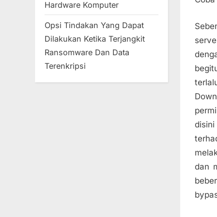
Hardware Komputer
Opsi Tindakan Yang Dapat
Sebe
Dilakukan Ketika Terjangkit
serv
Ransomware Dan Data
deng
Terenkripsi
begit
terla
Down.
perm
disin
terha
melak
dan m
beber
bypa