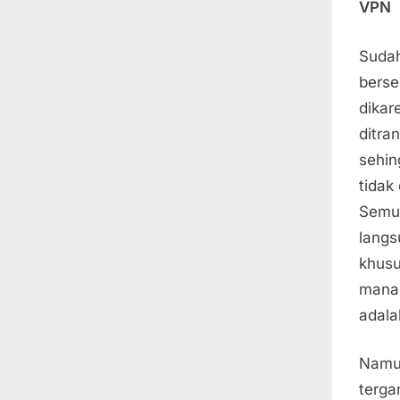
VPN
Suda
berse
dika
ditr
sehin
tidak
Semu
lang
khusu
mana
adala
Namu
terga