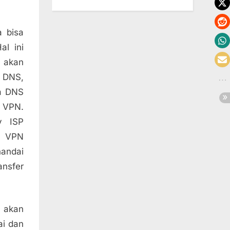
 bisa
al ini
 akan
 DNS,
ya DNS
r VPN.
y ISP
l VPN
nandai
nsfer
 akan
ai dan