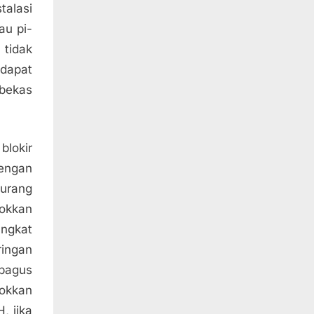
talasi
au pi-
 tidak
dapat
 bekas
blokir
dengan
kurang
okkan
angkat
ringan
bagus
lokkan
, jika