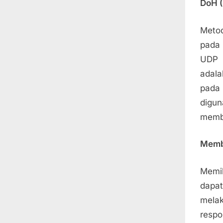
DoH (
Meto
pada
UDP 
adala
pada
digun
membe
Membu
Memil
dapa
melak
respo