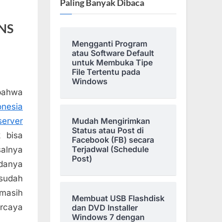
Paling Banyak Dibaca
DNS
Mengganti Program
atau Software Default
untuk Membuka Tipe
File Tertentu pada
Windows
bahwa
onesia
erver
Mudah Mengirimkan
Status atau Post di
k bisa
Facebook (FB) secara
Terjadwal (Schedule
salnya
Post)
adanya
sudah
masih
Membuat USB Flashdisk
ercaya
dan DVD Installer
Windows 7 dengan