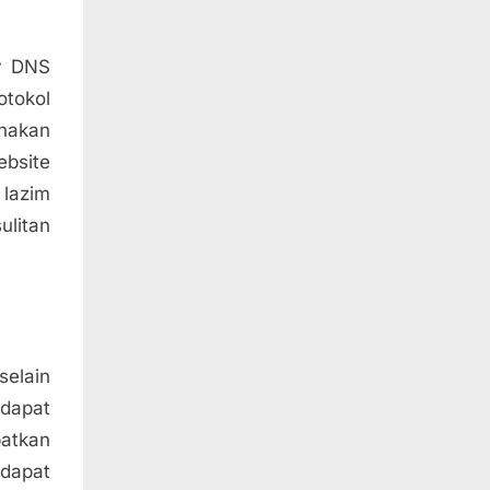
y DNS
tokol
nakan
ebsite
lazim
ulitan
selain
dapat
patkan
 dapat