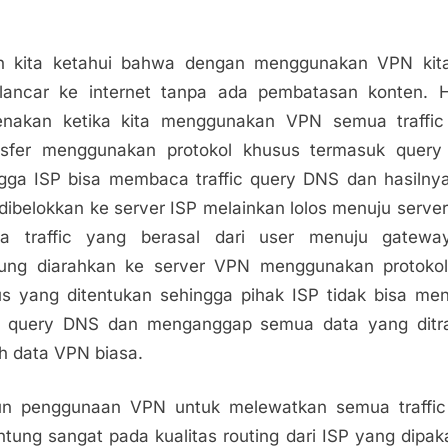
h kita ketahui bahwa dengan menggunakan VPN kita
lancar ke internet tanpa ada pembatasan konten. H
renakan ketika kita menggunakan VPN semua traffic
ansfer menggunakan protokol khusus termasuk query
gga ISP bisa membaca traffic query DNS dan hasiln
 dibelokkan ke server ISP melainkan lolos menuju serve
a traffic yang berasal dari user menuju gatewa
sung diarahkan ke server VPN menggunakan protoko
s yang ditentukan sehingga pihak ISP tidak bisa me
 query DNS dan menganggap semua data yang ditra
h data VPN biasa.
n penggunaan VPN untuk melewatkan semua traffic
ntung sangat pada kualitas routing dari ISP yang dipak