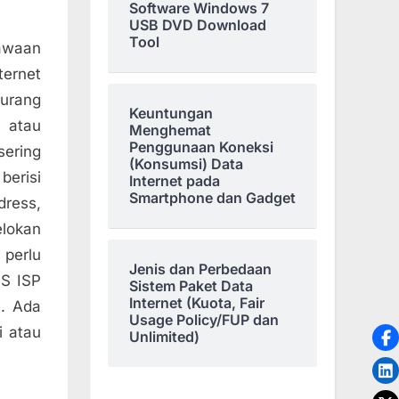
Software Windows 7
USB DVD Download
Tool
awaan
ernet
urang
Keuntungan
t atau
Menghemat
Penggunaan Koneksi
sering
(Konsumsi) Data
berisi
Internet pada
Smartphone dan Gadget
ress,
elokan
 perlu
Jenis dan Perbedaan
NS ISP
Sistem Paket Data
Internet (Kuota, Fair
e. Ada
Usage Policy/FUP dan
i atau
Unlimited)