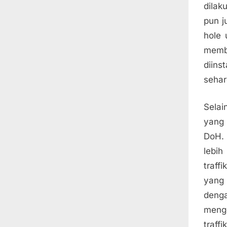
dilak
pun j
hole 
memb
diins
sehar
Selai
yang 
DoH. 
lebi
traff
yang 
deng
mengg
traff