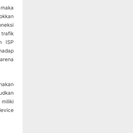
P maka
lokkan
oneksi
trafik
n ISP
rhadap
karena
nakan
sudkan
iliki
device