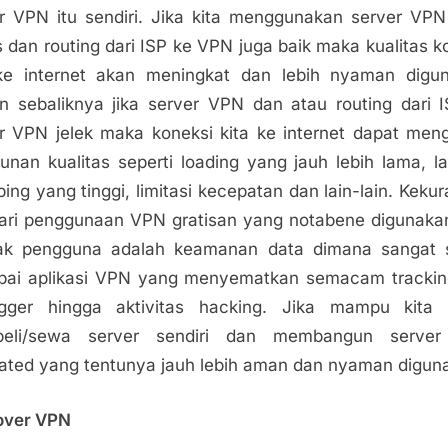
r VPN itu sendiri. Jika kita menggunakan server VP
 dan routing dari ISP ke VPN juga baik maka kualitas k
ke internet akan meningkat dan lebih nyaman digu
 sebaliknya jika server VPN dan atau routing dari 
r VPN jelek maka koneksi kita ke internet dapat men
unan kualitas seperti loading yang jauh lebih lama, l
ping yang tinggi, limitasi kecepatan dan lain-lain. Keku
dari penggunaan VPN gratisan yang notabene digunaka
ak pengguna adalah keamanan data dimana sangat s
pai aplikasi VPN yang menyematkan semacam tracki
ogger hingga aktivitas hacking. Jika mampu kita 
eli/sewa server sendiri dan membangun serve
ated yang tentunya jauh lebih aman dan nyaman digun
over VPN