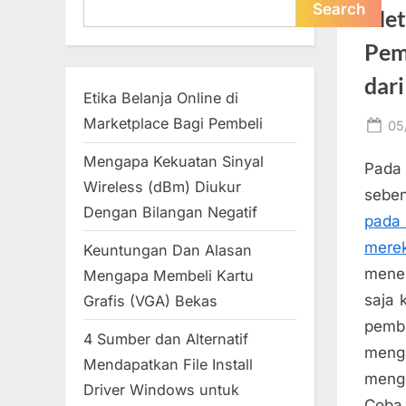
Search
Search
Met
Pem
dari
Etika Belanja Online di
Marketplace Bagi Pembeli
Po
05
on
Mengapa Kekuatan Sinyal
Pada
Wireless (dBm) Diukur
seben
Dengan Bilangan Negatif
pada
merek
Keuntungan Dan Alasan
menen
Mengapa Membeli Kartu
saja 
Grafis (VGA) Bekas
pemb
4 Sumber dan Alternatif
meng
Mendapatkan File Install
mengg
Driver Windows untuk
Coba 