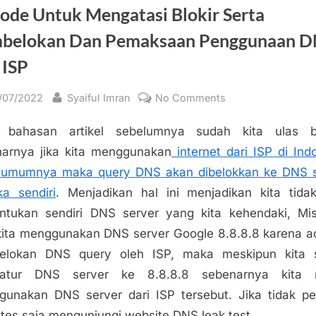
ode Untuk Mengatasi Blokir Serta
belokan Dan Pemaksaan Penggunaan 
 ISP
sted
By
on
/07/2022
Syaiful Imran
No Comments
Metode
 bahasan artikel sebelumnya sudah kita ulas 
Untuk
Mengatasi
arnya jika kita menggunakan
internet dari ISP di Ind
Blokir
 umumnya maka query DNS akan dibelokkan ke DNS s
Serta
a sendiri
. Menjadikan hal ini menjadikan kita tida
Pembelokan
tukan sendiri DNS server yang kita kehendaki, Mi
Dan
kita menggunakan DNS server Google 8.8.8.8 karena 
Pemaksaan
elokan DNS query oleh ISP, maka meskipun kita 
Penggunaan
DNS
atur DNS server ke 8.8.8.8 sebenarnya kita 
dari
unakan DNS server dari ISP tersebut. Jika tidak p
ISP
tes saja mengunjungi website DNS leak test.