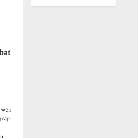
bat
, web
gkap
da…