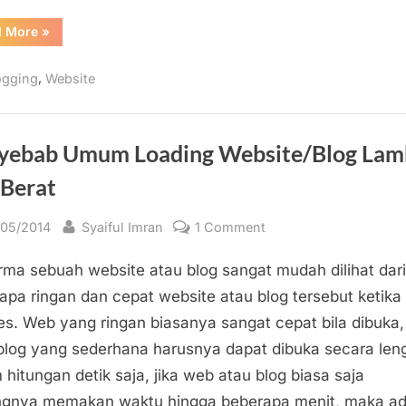
Website
“Cara
d More
»
dan
Alternatif
Mempercepat
,
ogging
Website
dan
Meringankan
Loading
Blog
/
Website”
yebab Umum Loading Website/Blog Lam
 Berat
sted
By
on
/05/2014
Syaiful Imran
1 Comment
Penyebab
rma sebuah website atau blog sangat mudah dilihat dari
Umum
Loading
apa ringan dan cepat website atau blog tersebut ketika
Website/Blog
es. Web yang ringan biasanya sangat cepat bila dibuka
Lambat
blog yang sederhana harusnya dapat dibuka secara len
dan
 hitungan detik saja, jika web atau blog biasa saja
Berat
ngnya memakan waktu hingga beberapa menit, maka a