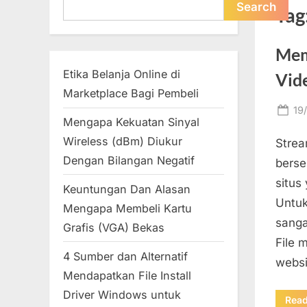
Search
Search
Tag
Mem
Etika Belanja Online di
Vid
Marketplace Bagi Pembeli
Po
19
Mengapa Kekuatan Sinyal
on
Wireless (dBm) Diukur
Strea
Dengan Bilangan Negatif
berse
situs
Keuntungan Dan Alasan
Untuk
Mengapa Membeli Kartu
sanga
Grafis (VGA) Bekas
File 
4 Sumber dan Alternatif
websi
Mendapatkan File Install
Driver Windows untuk
Rea