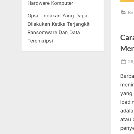
Hardware Komputer
Br
Opsi Tindakan Yang Dapat
Dilakukan Ketika Terjangkit
Ransomware Dan Data
Car
Terenkripsi
Mer
Po
29
on
Berba
menin
yang 
loadi
adala
atau 
peny