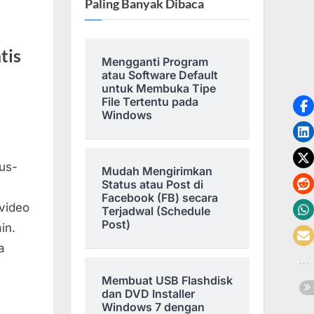
Paling Banyak Dibaca
tis
Mengganti Program
atau Software Default
untuk Membuka Tipe
File Tertentu pada
Windows
tus-
Mudah Mengirimkan
Status atau Post di
Facebook (FB) secara
video
Terjadwal (Schedule
Post)
in.
a
Membuat USB Flashdisk
dan DVD Installer
Windows 7 dengan