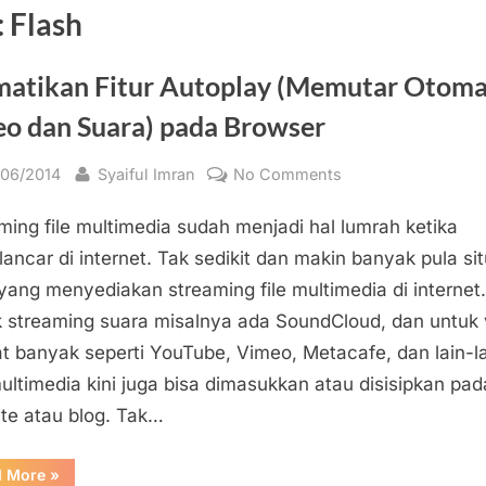
:
Flash
atikan Fitur Autoplay (Memutar Otoma
eo dan Suara) pada Browser
sted
By
on
/06/2014
Syaiful Imran
No Comments
Mematikan
ming file multimedia sudah menjadi hal lumrah ketika
Fitur
Autoplay
lancar di internet. Tak sedikit dan makin banyak pula si
(Memutar
 yang menyediakan streaming file multimedia di internet.
Otomatis
 streaming suara misalnya ada SoundCloud, dan untuk 
Video
t banyak seperti YouTube, Vimeo, Metacafe, dan lain-la
dan
multimedia kini juga bisa dimasukkan atau disisipkan pad
Suara)
te atau blog. Tak…
pada
Browser
“Mematikan
d More
»