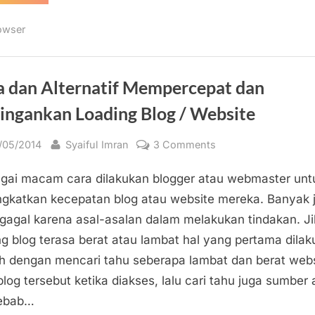
Fitur
Autoplay
(Memutar
owser
Otomatis
Video
dan
Suara)
pada
Browser”
a dan Alternatif Mempercepat dan
ingankan Loading Blog / Website
sted
By
on
/05/2014
Syaiful Imran
3 Comments
Cara
gai macam cara dilakukan blogger atau webmaster unt
dan
Alternatif
gkatkan kecepatan blog atau website mereka. Banyak 
Mempercepat
gagal karena asal-asalan dalam melakukan tindakan. Ji
dan
ng blog terasa berat atau lambat hal yang pertama dila
Meringankan
h dengan mencari tahu seberapa lambat dan berat webs
Loading
blog tersebut ketika diakses, lalu cari tahu juga sumber 
Blog
ebab…
/