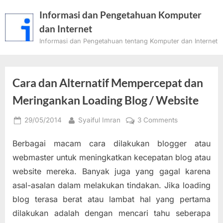
Skip
Informasi dan Pengetahuan Komputer
to
dan Internet
content
Informasi dan Pengetahuan tentang Komputer dan Internet
Cara dan Alternatif Mempercepat dan
Meringankan Loading Blog / Website
Posted
By
on
29/05/2014
Syaiful Imran
3 Comments
on
Cara
Berbagai macam cara dilakukan blogger atau
dan
Alternatif
webmaster untuk meningkatkan kecepatan blog atau
Mempercepat
website mereka. Banyak juga yang gagal karena
dan
asal-asalan dalam melakukan tindakan. Jika loading
Meringankan
blog terasa berat atau lambat hal yang pertama
Loading
Blog
dilakukan adalah dengan mencari tahu seberapa
/