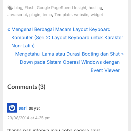
Tags:
,
,
,
,
blog
Flash
Google PageSpeed Insight
hosting
,
,
,
,
,
Javascript
plugin
tema
Template
website
widget
Post
P
Mengenal Berbagai Macam Layout Keyboard
r
Komputer (Seri 2: Layout Keyboard untuk Karakter
navigation
e
Non-Latin)
v
N
Mengetahui Lama atau Durasi Booting dan Shut
i
e
Down pada Sistem Operasi Windows dengan
o
x
Event Viewer
u
t
on
Comments
(3)
s
P
“Cara
P
o
o
s
dan
sari
says:
s
t
Alternatif
23/08/2014 at 4:35 pm
t
:
Mempercepat
:
thanks pak infonya mau coba segera saya