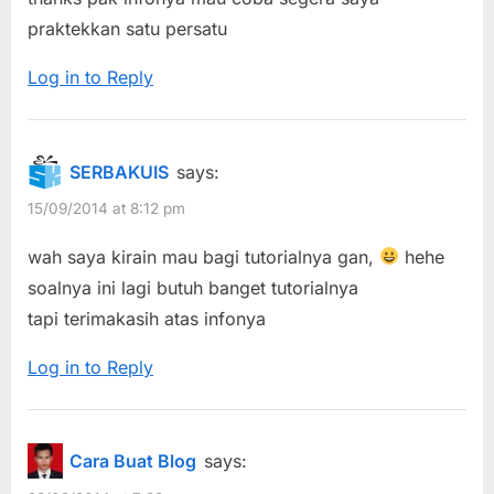
dan
praktekkan satu persatu
Meringankan
Loading
Log in to Reply
Blog
/
Website”
SERBAKUIS
says:
15/09/2014 at 8:12 pm
wah saya kirain mau bagi tutorialnya gan,
hehe
soalnya ini lagi butuh banget tutorialnya
tapi terimakasih atas infonya
Log in to Reply
Cara Buat Blog
says: