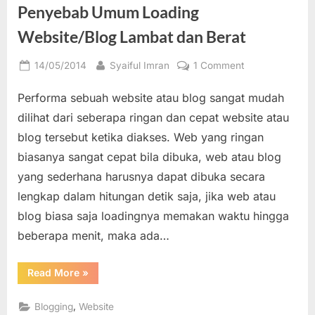
/
Penyebab Umum Loading
Website”
Website/Blog Lambat dan Berat
Posted
By
on
14/05/2014
Syaiful Imran
1 Comment
on
Penyebab
Performa sebuah website atau blog sangat mudah
Umum
Loading
dilihat dari seberapa ringan dan cepat website atau
Website/Blog
blog tersebut ketika diakses. Web yang ringan
Lambat
biasanya sangat cepat bila dibuka, web atau blog
dan
yang sederhana harusnya dapat dibuka secara
Berat
lengkap dalam hitungan detik saja, jika web atau
blog biasa saja loadingnya memakan waktu hingga
beberapa menit, maka ada…
“Penyebab
Read More
»
Umum
Loading
Website/Blog
,
Blogging
Website
Lambat