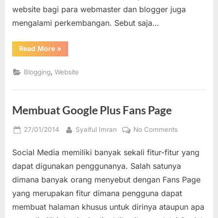
website bagi para webmaster dan blogger juga
mengalami perkembangan. Sebut saja…
“Mengukur
Read More
»
Kecepatan
Loading
Website/Blog
,
Blogging
Website
dengan
Google
PageSpeed
Insight”
Membuat Google Plus Fans Page
Posted
By
on
27/01/2014
Syaiful Imran
No Comments
on
Membuat
Social Media memiliki banyak sekali fitur-fitur yang
Google
Plus
dapat digunakan penggunanya. Salah satunya
Fans
dimana banyak orang menyebut dengan Fans Page
Page
yang merupakan fitur dimana pengguna dapat
membuat halaman khusus untuk dirinya ataupun apa