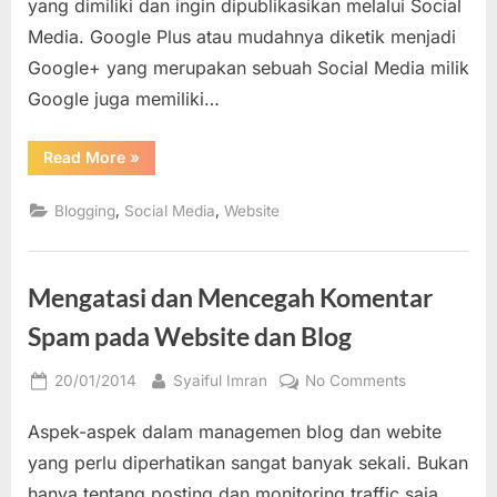
yang dimiliki dan ingin dipublikasikan melalui Social
Media. Google Plus atau mudahnya diketik menjadi
Google+ yang merupakan sebuah Social Media milik
Google juga memiliki…
“Membuat
Read More
»
Google
Plus
Fans
,
,
Blogging
Social Media
Website
Page”
Mengatasi dan Mencegah Komentar
Spam pada Website dan Blog
Posted
By
on
20/01/2014
Syaiful Imran
No Comments
on
Mengatasi
Aspek-aspek dalam managemen blog dan webite
dan
Mencegah
yang perlu diperhatikan sangat banyak sekali. Bukan
Komentar
hanya tentang posting dan monitoring traffic saja,