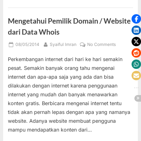
dan
Berat”
Mengetahui Pemilik Domain / Website
dari Data Whois
Posted
By
on
08/05/2014
Syaiful Imran
No Comments
on
Mengetahui
Perkembangan internet dari hari ke hari semakin
Pemilik
Domain
pesat. Semakin banyak orang tahu mengenai
/
internet dan apa-apa saja yang ada dan bisa
Website
dilakukan dengan internet karena penggunaan
dari
internet yang mudah dan banyak menawarkan
Data
Whois
konten gratis. Berbicara mengenai internet tentu
tidak akan pernah lepas dengan apa yang namanya
website. Adanya website membuat pengguna
mampu mendapatkan konten dari…