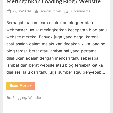
Meringankan Loading Blog / Website
Posted
By
on
29/05/2014
Syaiful Imran
3 Comments
on
Cara
Berbagai macam cara dilakukan blogger atau
dan
Alternatif
webmaster untuk meningkatkan kecepatan blog atau
Mempercepat
website mereka. Banyak juga yang gagal karena
dan
asal-asalan dalam melakukan tindakan. Jika loading
Meringankan
blog terasa berat atau lambat hal yang pertama
Loading
Blog
dilakukan adalah dengan mencari tahu seberapa
/
lambat dan berat website atau blog tersebut ketika
Website
diakses, lalu cari tahu juga sumber atau penyebab…
“Cara
Read More
»
dan
Alternatif
Mempercepat
,
Blogging
Website
dan
Meringankan
Loading
Blog