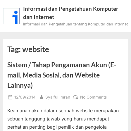
Skip
Informasi dan Pengetahuan Komputer
to
dan Internet
content
Informasi dan Pengetahuan tentang Komputer dan Internet
Tag:
website
Sistem / Tahap Pengamanan Akun (E-
mail, Media Sosial, dan Website
Lainnya)
Posted
By
on
12/09/2014
Syaiful Imran
No Comments
on
Sistem
Keamanan akun dalam sebuah website merupakan
/
Tahap
sebuah tanggung jawab yang harus mendapat
Pengamana
perhatian penting bagi pemilik dan pengelola
Akun