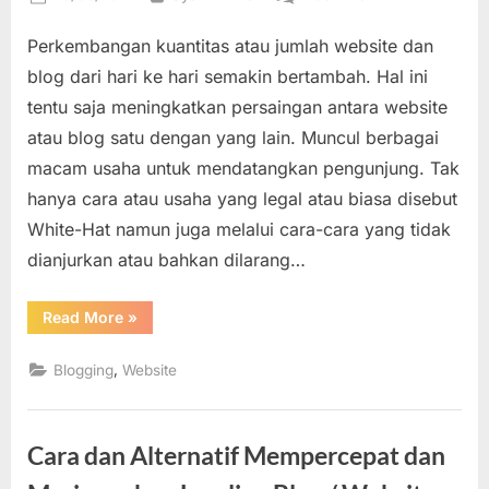
on
Berbagai
Perkembangan kuantitas atau jumlah website dan
Macam
Sumber
blog dari hari ke hari semakin bertambah. Hal ini
Asal
tentu saja meningkatkan persaingan antara website
Datangnya
atau blog satu dengan yang lain. Muncul berbagai
Pengunjung
macam usaha untuk mendatangkan pengunjung. Tak
(Traffic)
Website
hanya cara atau usaha yang legal atau biasa disebut
dan
White-Hat namun juga melalui cara-cara yang tidak
Blog
dianjurkan atau bahkan dilarang…
“Berbagai
Read More
»
Macam
Sumber
Asal
,
Blogging
Website
Datangnya
Pengunjung
(Traffic)
Website
dan
Cara dan Alternatif Mempercepat dan
Blog”