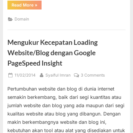
“Mengetahui
Read More
»
Pemilik
Domain
/
Domain
Website
dari
Data
Whois”
Mengukur Kecepatan Loading
Website/Blog dengan Google
PageSpeed Insight
Posted
By
on
11/02/2014
Syaiful Imran
3 Comments
on
Mengukur
Pertumbuhan website dan blog di dunia internet
Kecepatan
Loading
semakin berkembang, baik dari segi kuantitas atau
Website/Blog
jumlah website dan blog yang ada maupun dari segi
dengan
kualitas website atau blog yang dibangun. Dengan
Google
makin berkembangnya website dan blog ini,
PageSpeed
Insight
kebutuhan akan tool atau alat yang disediakan untuk