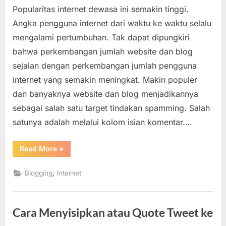
Popularitas internet dewasa ini semakin tinggi.
dan
Ciri
Angka pengguna internet dari waktu ke waktu selalu
Umum
mengalami pertumbuhan. Tak dapat dipungkiri
Komentar
bahwa perkembangan jumlah website dan blog
Spam
sejalan dengan perkembangan jumlah pengguna
pada
Website
internet yang semakin meningkat. Makin populer
dan
dan banyaknya website dan blog menjadikannya
Blog
sebagai salah satu target tindakan spamming. Salah
satunya adalah melalui kolom isian komentar….
“Tipe
Read More
»
dan
Ciri
Umum
,
Blogging
Internet
Komentar
Spam
pada
Website
dan
Cara Menyisipkan atau Quote Tweet ke
Blog”