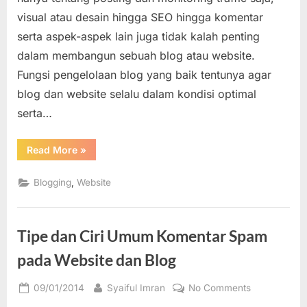
Spam
visual atau desain hingga SEO hingga komentar
pada
serta aspek-aspek lain juga tidak kalah penting
Website
dan
dalam membangun sebuah blog atau website.
Blog
Fungsi pengelolaan blog yang baik tentunya agar
blog dan website selalu dalam kondisi optimal
serta…
“Mengatasi
Read More
»
dan
Mencegah
Komentar
,
Blogging
Website
Spam
pada
Website
dan
Blog”
Tipe dan Ciri Umum Komentar Spam
pada Website dan Blog
Posted
By
on
09/01/2014
Syaiful Imran
No Comments
on
Tipe