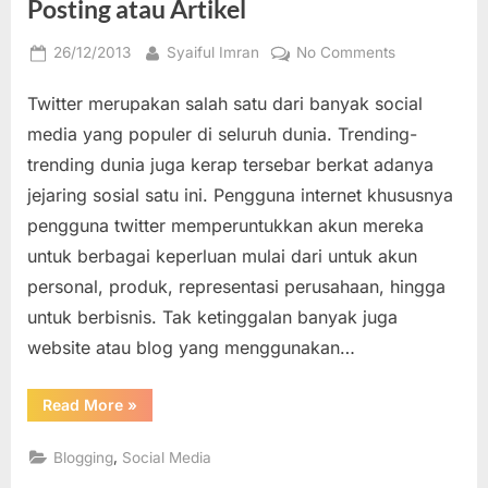
Posting atau Artikel
Posted
By
on
26/12/2013
Syaiful Imran
No Comments
on
Cara
Twitter merupakan salah satu dari banyak social
Menyisipkan
atau
media yang populer di seluruh dunia. Trending-
Quote
trending dunia juga kerap tersebar berkat adanya
Tweet
jejaring sosial satu ini. Pengguna internet khususnya
ke
pengguna twitter memperuntukkan akun mereka
Posting
atau
untuk berbagai keperluan mulai dari untuk akun
Artikel
personal, produk, representasi perusahaan, hingga
untuk berbisnis. Tak ketinggalan banyak juga
website atau blog yang menggunakan…
“Cara
Read More
»
Menyisipkan
atau
Quote
,
Blogging
Social Media
Tweet
ke