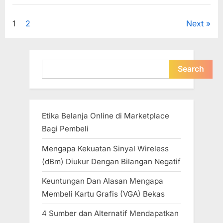
Posting
atau
Artikel”
Posts
1
2
Next
pagination
Search
Search
Etika Belanja Online di Marketplace
Bagi Pembeli
Mengapa Kekuatan Sinyal Wireless
(dBm) Diukur Dengan Bilangan Negatif
Keuntungan Dan Alasan Mengapa
Membeli Kartu Grafis (VGA) Bekas
4 Sumber dan Alternatif Mendapatkan