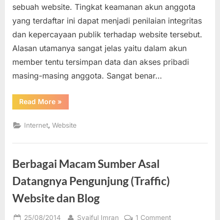
sebuah website. Tingkat keamanan akun anggota
(E-
yang terdaftar ini dapat menjadi penilaian integritas
mail,
Media
dan kepercayaan publik terhadap website tersebut.
Sosial,
Alasan utamanya sangat jelas yaitu dalam akun
dan
member tentu tersimpan data dan akses pribadi
Website
masing-masing anggota. Sangat benar…
Lainnya)
“Sistem
Read More
»
/
Tahap
Pengamanan
,
Internet
Website
Akun
(E-
mail,
Media
Sosial,
Berbagai Macam Sumber Asal
dan
Website
Lainnya)”
Datangnya Pengunjung (Traffic)
Website dan Blog
Posted
By
on
25/08/2014
Syaiful Imran
1 Comment